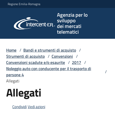
Vai al contenuto
Vai alla navigazione
Vai al footer
Regione Emilia-Romagna
Agenzia per lo
Agenzia
sviluppo
per lo
dei mercati
sviluppo
telematici
dei
mercati
telematici
Home
/
Bandi e strumenti di acquisto
/
Strumenti di acquisto
/
Convenzioni
/
Convenzioni scadute e/o esaurite
/
2017
/
Noleggio auto con conducente per il trasporto di
/
L'Agenzia
persone 4
Allegati
Allegati
Bandi
e
strumenti
Condividi
Vedi azioni
di