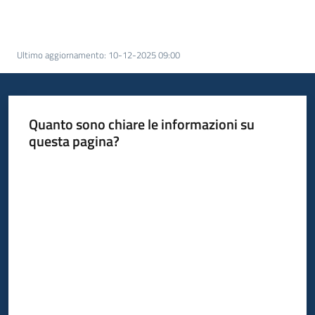
acquisto
Ultimo aggiornamento
:
10-12-2025 09:00
Supporto
Quanto sono chiare le informazioni su
Piattaforme
questa pagina?
telematiche
Valuta da 1 a 5 stelle
English
site