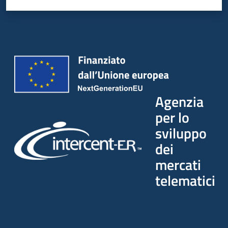
Seguici
su
Agenzia
per lo
sviluppo
dei
mercati
telematici