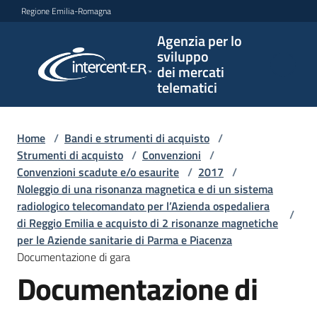
Vai al contenuto
Vai alla navigazione
Vai al footer
Regione Emilia-Romagna
Agenzia per lo
Agenzia
sviluppo
per lo
dei mercati
sviluppo
telematici
dei
mercati
telematici
Home
/
Bandi e strumenti di acquisto
/
Strumenti di acquisto
/
Convenzioni
/
Convenzioni scadute e/o esaurite
/
2017
/
Noleggio di una risonanza magnetica e di un sistema
L'Agenzia
radiologico telecomandato per l’Azienda ospedaliera
/
di Reggio Emilia e acquisto di 2 risonanze magnetiche
per le Aziende sanitarie di Parma e Piacenza
Documentazione di gara
Bandi
Documentazione di
e
strumenti
di