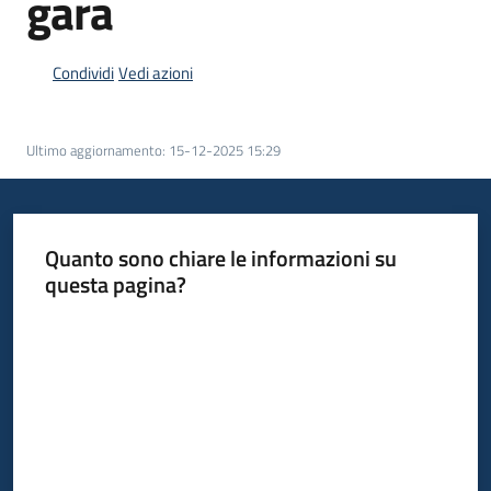
gara
acquisto
Condividi
Vedi azioni
Supporto
Ultimo aggiornamento
:
15-12-2025 15:29
Piattaforme
telematiche
Quanto sono chiare le informazioni su
questa pagina?
Valuta da 1 a 5 stelle
English
site