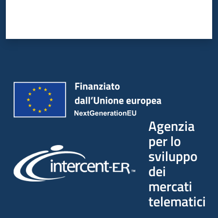
Seguici
su
Agenzia
per lo
sviluppo
dei
mercati
telematici