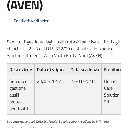
(AVEN)
acquisto
Condividi
Vedi azioni
Supporto
Servizio di gestione degli ausili protesici per disabili di cui agli
elenchi 1 - 2 - 3 del D.M. 332/99 destinato alle Aziende
Piattaforme
Sanitarie afferenti l'Area Vasta Emilia Nord (AVEN).
telematiche
Descrizione
Data di stipula
Data scadenza
Fornitore
Servizio di
23/01/2017
22/01/2018
Home
gestione
Care
ausili
Solution
English
protesici
Srl
site
per disabili
La convenzione pubblicata in allegato è copia conforme all'originale firmata