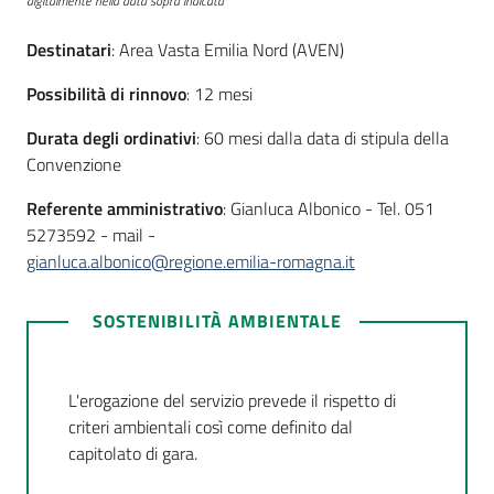
digitalmente nella data sopra indicata
Seguici
su
Destinatari
: Area Vasta Emilia Nord (AVEN)
Possibilità di rinnovo
: 12 mesi
Durata degli ordinativi
: 60 mesi dalla data di stipula della
Convenzione
Referente amministrativo
: Gianluca Albonico - Tel. 051
5273592 - mail -
gianluca.albonico@regione.emilia-romagna.it
SOSTENIBILITÀ AMBIENTALE
L'erogazione del servizio prevede il rispetto di
criteri ambientali così come definito dal
capitolato di gara.