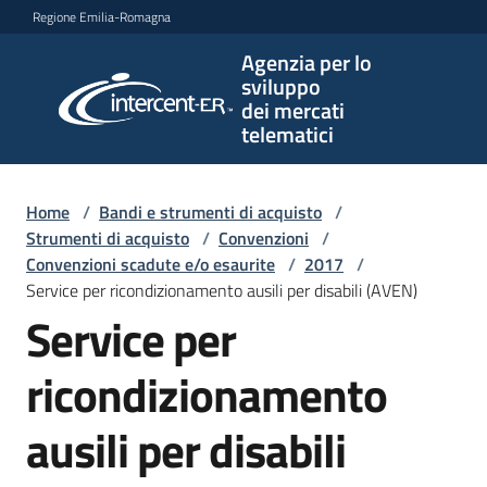
Vai al contenuto
Vai alla navigazione
Vai al footer
Regione Emilia-Romagna
Agenzia per lo
Agenzia
sviluppo
per lo
dei mercati
sviluppo
telematici
dei
mercati
telematici
Home
/
Bandi e strumenti di acquisto
/
Strumenti di acquisto
/
Convenzioni
/
Convenzioni scadute e/o esaurite
/
2017
/
Service per ricondizionamento ausili per disabili (AVEN)
L'Agenzia
Service per
ricondizionamento
Bandi
e
ausili per disabili
strumenti
di