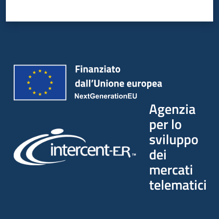
Agenzia
per lo
sviluppo
dei
mercati
telematici