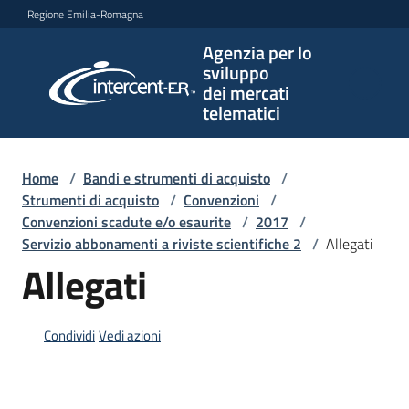
Vai al contenuto
Vai alla navigazione
Vai al footer
Regione Emilia-Romagna
Agenzia per lo
Agenzia
sviluppo
per lo
dei mercati
sviluppo
telematici
dei
mercati
telematici
Home
/
Bandi e strumenti di acquisto
/
Strumenti di acquisto
/
Convenzioni
/
Convenzioni scadute e/o esaurite
/
2017
/
Servizio abbonamenti a riviste scientifiche 2
/
Allegati
L'Agenzia
Allegati
Bandi
Condividi
Vedi azioni
e
strumenti
di