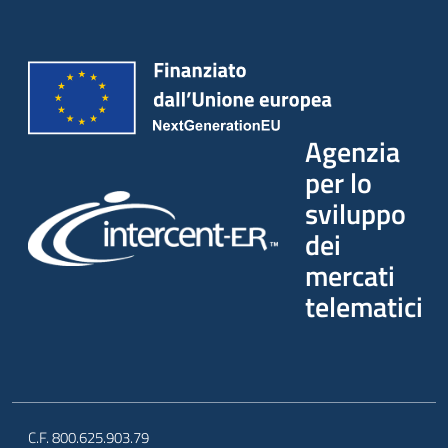
Seguici
su
Agenzia
per lo
sviluppo
dei
mercati
telematici
C.F. 800.625.903.79