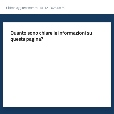
acquisto
Ultimo aggiornamento
:
10-12-2025 08:59
Supporto
Quanto sono chiare le informazioni su
questa pagina?
Piattaforme
Valuta da 1 a 5 stelle
telematiche
English
site