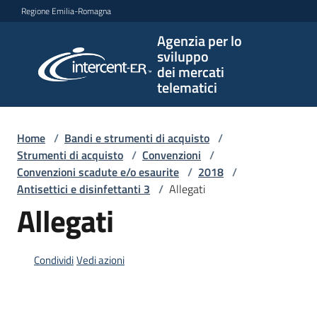
Vai al contenuto
Vai alla navigazione
Vai al footer
Regione Emilia-Romagna
Agenzia per lo
Agenzia
sviluppo
per lo
dei mercati
sviluppo
telematici
dei
mercati
telematici
Home
/
Bandi e strumenti di acquisto
/
Strumenti di acquisto
/
Convenzioni
/
Convenzioni scadute e/o esaurite
/
2018
/
Antisettici e disinfettanti 3
/
Allegati
L'Agenzia
Allegati
Bandi
Condividi
Vedi azioni
e
strumenti
di