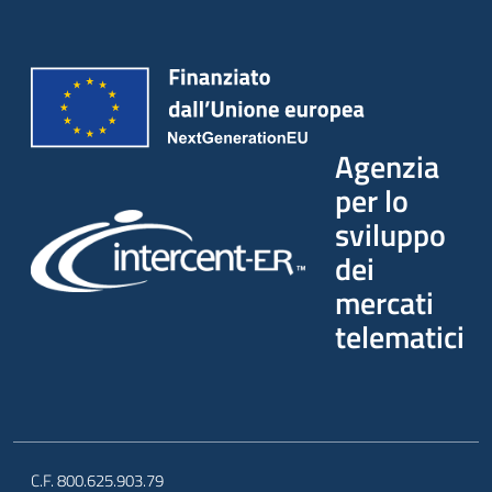
Seguici
su
Agenzia
per lo
sviluppo
dei
mercati
telematici
C.F. 800.625.903.79