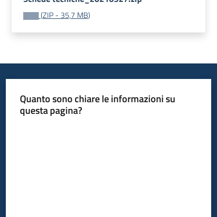
acquisto
(
ZIP
-
35,7 MB
)
Supporto
Piattaforme
telematiche
Quanto sono chiare le informazioni su
questa pagina?
Valuta da 1 a 5 stelle
English
site