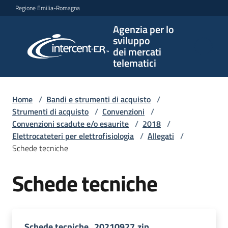
Vai al contenuto
Vai alla navigazione
Vai al footer
Regione Emilia-Romagna
Agenzia per lo
Agenzia
sviluppo
per lo
dei mercati
sviluppo
telematici
dei
mercati
telematici
Home
/
Bandi e strumenti di acquisto
/
Strumenti di acquisto
/
Convenzioni
/
Convenzioni scadute e/o esaurite
/
2018
/
Elettrocateteri per elettrofisiologia
/
Allegati
/
L'Agenzia
Schede tecniche
Schede tecniche
Bandi
e
strumenti
di
Schede tecniche_20210927.zip