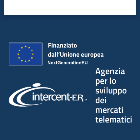
Seguici
su
Agenzia
per lo
sviluppo
dei
mercati
telematici