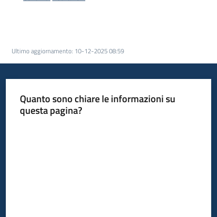
acquisto
Supporto
Ultimo aggiornamento
:
10-12-2025 08:59
Piattaforme
telematiche
Quanto sono chiare le informazioni su
questa pagina?
Valuta da 1 a 5 stelle
English
site