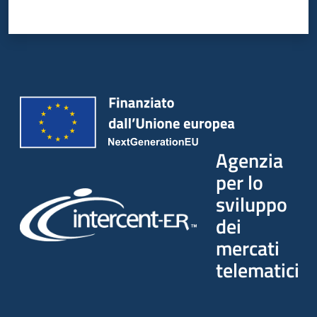
Seguici
su
Agenzia
per lo
sviluppo
dei
mercati
telematici