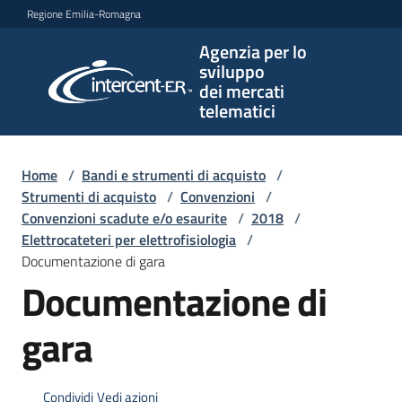
Vai al contenuto
Vai alla navigazione
Vai al footer
Regione Emilia-Romagna
Agenzia per lo
Agenzia
sviluppo
per lo
dei mercati
sviluppo
telematici
dei
mercati
telematici
Home
/
Bandi e strumenti di acquisto
/
Strumenti di acquisto
/
Convenzioni
/
Convenzioni scadute e/o esaurite
/
2018
/
Elettrocateteri per elettrofisiologia
/
L'Agenzia
Documentazione di gara
Documentazione di
Bandi
gara
e
strumenti
di
Condividi
Vedi azioni