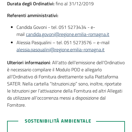
Durata degli Ordinativi:
fino al 31/12/2019
Seguici
su
Referenti amministrativi:
Candida Govoni - tel. 051 5273434 - e-
mail
candida.govoni@regione.emilia-romagna.it
Alessia Pasqualini – tel. 051 5273576 – e-mail
alessia.pasqualini@regione.emilia-romagna.it
Ulteriori informazioni
: All'atto dell'emissione dell'Ordinativo
è necessario compilare il Modulo POD e allegarlo
all’Ordinativo di Fornitura direttamente sulla Piattaforma
SATER. Nella cartella “Istruzioni.zip” sono, inoltre, riportate
le Istruzioni per l’attivazione della Fornitura ed altri Allegati
da utilizzare all’occorrenza messi a disposizione dal
Fornitore.
SOSTENIBILITÀ AMBIENTALE