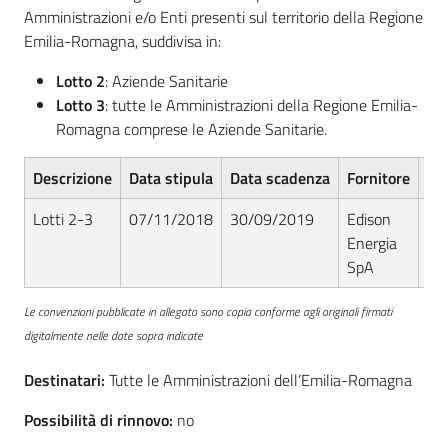
acquisto
Amministrazioni e/o Enti presenti sul territorio della Regione
Emilia-Romagna, suddivisa in:
Lotto 2
: Aziende Sanitarie
Supporto
Lotto 3
: tutte le Amministrazioni della Regione Emilia-
Romagna comprese le Aziende Sanitarie.
Piattaforme
Descrizione
Data stipula
Data scadenza
Fornitore
Nu
telematiche
Lotti 2-3
07/11/2018
30/09/2019
Edison
RS
Energia
SpA
Le convenzioni pubblicate in allegato sono copia conforme agli originali firmati
digitalmente nelle date sopra indicate
English
site
Destinatari:
Tutte le Amministrazioni dell’Emilia-Romagna
Possibilità di rinnovo:
no