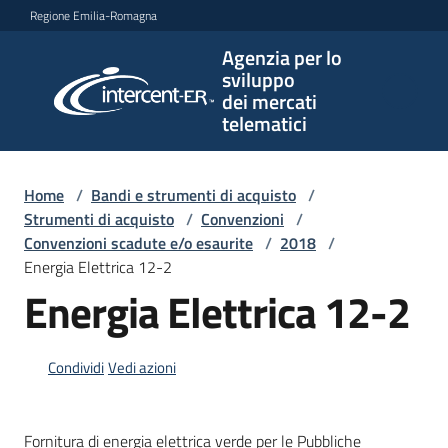
Vai al contenuto
Vai alla navigazione
Vai al footer
Regione Emilia-Romagna
Agenzia per lo
Agenzia
sviluppo
per lo
dei mercati
sviluppo
telematici
dei
mercati
telematici
Home
/
Bandi e strumenti di acquisto
/
Strumenti di acquisto
/
Convenzioni
/
Convenzioni scadute e/o esaurite
/
2018
/
Energia Elettrica 12-2
L'Agenzia
Energia Elettrica 12-2
Bandi
Condividi
Vedi azioni
e
strumenti
di
Fornitura di energia elettrica verde per le Pubbliche