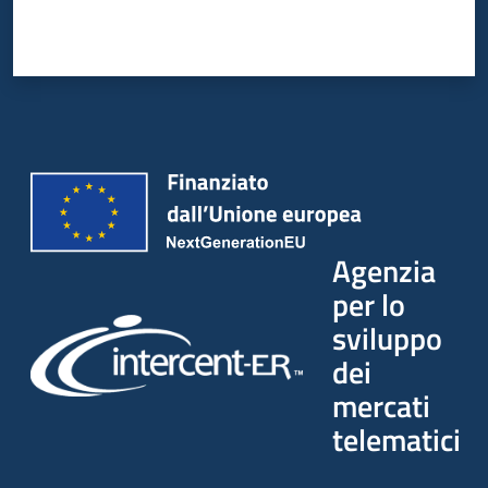
Agenzia
per lo
sviluppo
dei
mercati
telematici