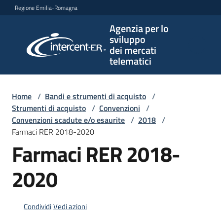
Vai al contenuto
Vai alla navigazione
Vai al footer
Regione Emilia-Romagna
Agenzia per lo
Agenzia
sviluppo
per lo
dei mercati
sviluppo
telematici
dei
mercati
telematici
Home
/
Bandi e strumenti di acquisto
/
Strumenti di acquisto
/
Convenzioni
/
Convenzioni scadute e/o esaurite
/
2018
/
Farmaci RER 2018-2020
L'Agenzia
Farmaci RER 2018-
2020
Bandi
e
strumenti
Condividi
Vedi azioni
di