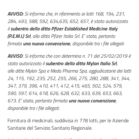
acquisto
AVVISO:
Si informa che, in riferimento ai lotti 168, 194, 231,
284, 493, 588, 592, 634,635, 652, 657, è stato autorizzato
il
subentro della ditta Pfizer Established Medicine Italy
Supporto
(P.E.M.I.) Srl
, alla ditta Pfizer Italia Srl. E’ stata, pertanto
firmata
una nuova convenzione
, disponibile tra i file allegati.
Piattaforme
AVVISO
: Si informa che con determina n. 71 del 25/02/2019 è
telematiche
stato autorizzato il
subentro della ditta Mylan Italia Srl
,
alle ditte Mylan Spa e Meda Pharma Spa, aggiudicatarie dei lotti
24, 115, 192, 235, 252, 255, 266, 275, 280, 288, 341, 344,
347, 379, 396, 410, 411, 412, 415, 465, 502, 524, 579,
590, 597, 614, 618, 626, 628, 632, 633, 639, 653, 663,
673. E’ stata, pertanto firmata
una nuova convenzione
,
disponibile tra i file allegati.
English
site
Fornitura di medicinali, suddivisa in 778 lotti, per le Aziende
Sanitarie del Servizio Sanitario Regionale.