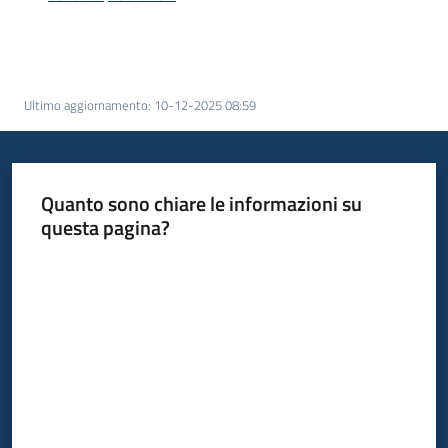
acquisto
Supporto
Ultimo aggiornamento
:
10-12-2025 08:59
Piattaforme
telematiche
Quanto sono chiare le informazioni su
questa pagina?
Valuta da 1 a 5 stelle
English
site