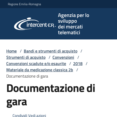
Vai al contenuto
Vai alla navigazione
Vai al footer
Regione Emilia-Romagna
Agenzia per lo
Agenzia
sviluppo
per lo
dei mercati
sviluppo
telematici
dei
mercati
telematici
Home
/
Bandi e strumenti di acquisto
/
Strumenti di acquisto
/
Convenzioni
/
Convenzioni scadute e/o esaurite
/
2018
/
Materiale da medicazione classica 2b
/
L'Agenzia
Documentazione di gara
Documentazione di
Bandi
gara
e
strumenti
di
Condividi
Vedi azioni