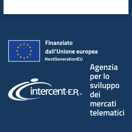
Seguici
su
Agenzia
per lo
sviluppo
dei
mercati
telematici