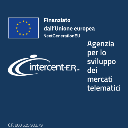
Seguici
su
Agenzia
per lo
sviluppo
dei
mercati
telematici
C.F. 800.625.903.79