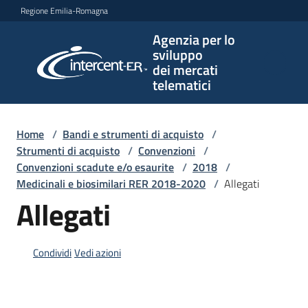
Vai al contenuto
Vai alla navigazione
Vai al footer
Regione Emilia-Romagna
Agenzia per lo
Agenzia
sviluppo
per lo
dei mercati
sviluppo
telematici
dei
mercati
telematici
Home
/
Bandi e strumenti di acquisto
/
Strumenti di acquisto
/
Convenzioni
/
Convenzioni scadute e/o esaurite
/
2018
/
Medicinali e biosimilari RER 2018-2020
/
Allegati
L'Agenzia
Allegati
Bandi
Condividi
Vedi azioni
e
strumenti
di