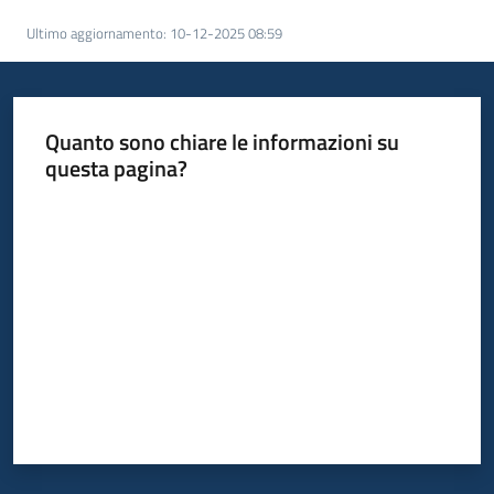
acquisto
Ultimo aggiornamento
:
10-12-2025 08:59
Supporto
Quanto sono chiare le informazioni su
questa pagina?
Piattaforme
Valuta da 1 a 5 stelle
telematiche
English
site