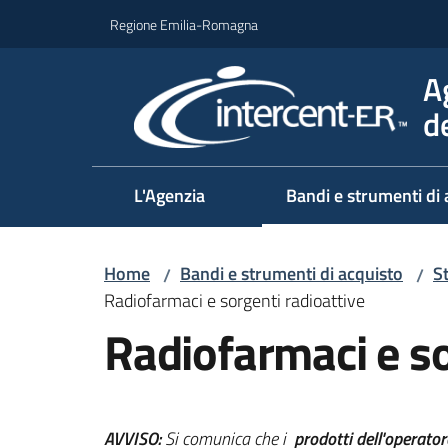
Vai al contenuto
Vai alla navigazione
Vai al footer
Regione Emilia-Romagna
A
d
L'Agenzia
Bandi e strumenti di 
Home
Bandi e strumenti di acquisto
S
/
/
Radiofarmaci e sorgenti radioattive
Radiofarmaci e so
AVVISO:
Si comunica che i
prodotti dell'operato