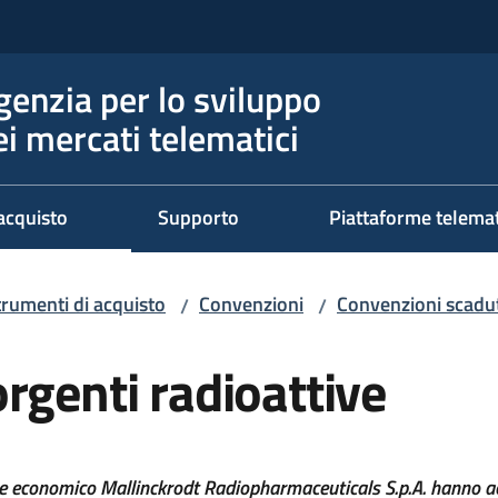
genzia per lo sviluppo
ei mercati telematici
acquisto
Supporto
Piattaforme telema
trumenti di acquisto
Convenzioni
Convenzioni scadut
/
/
rgenti radioattive
re economico Mallinckrodt Radiopharmaceuticals S.p.A.
hanno ac