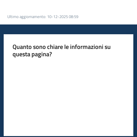
acquisto
Ultimo aggiornamento
:
10-12-2025 08:59
Supporto
Quanto sono chiare le informazioni su
questa pagina?
Piattaforme
telematiche
Valuta da 1 a 5 stelle
English
site