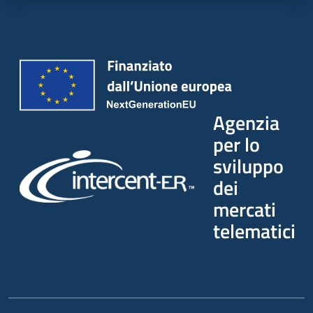
Seguici
su
Agenzia
per lo
sviluppo
dei
mercati
telematici