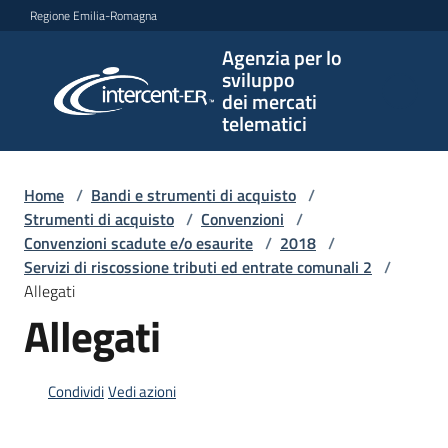
Vai al contenuto
Vai alla navigazione
Vai al footer
Regione Emilia-Romagna
Agenzia per lo
Agenzia
sviluppo
per lo
dei mercati
sviluppo
telematici
dei
mercati
telematici
Home
/
Bandi e strumenti di acquisto
/
Strumenti di acquisto
/
Convenzioni
/
Convenzioni scadute e/o esaurite
/
2018
/
Servizi di riscossione tributi ed entrate comunali 2
/
L'Agenzia
Allegati
Allegati
Bandi
e
Condividi
Vedi azioni
strumenti
di