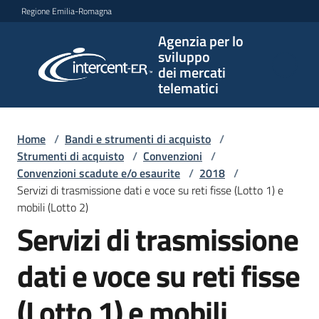
Vai al contenuto
Vai alla navigazione
Vai al footer
Regione Emilia-Romagna
Agenzia per lo
Agenzia
sviluppo
per lo
dei mercati
sviluppo
telematici
dei
mercati
telematici
Home
/
Bandi e strumenti di acquisto
/
Strumenti di acquisto
/
Convenzioni
/
Convenzioni scadute e/o esaurite
/
2018
/
Servizi di trasmissione dati e voce su reti fisse (Lotto 1) e
L'Agenzia
mobili (Lotto 2)
Servizi di trasmissione
Bandi
dati e voce su reti fisse
e
strumenti
(Lotto 1) e mobili
di