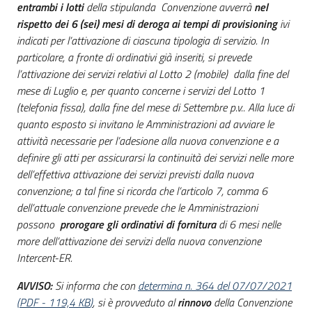
entrambi i lotti
della stipulanda Convenzione avverrà
nel
Seguici
rispetto dei 6 (sei) mesi di deroga ai tempi di provisioning
ivi
su
indicati per l’attivazione di ciascuna tipologia di servizio. In
particolare, a fronte di ordinativi già inseriti, si prevede
l’attivazione dei servizi relativi al Lotto 2 (mobile) dalla fine del
mese di Luglio e, per quanto concerne i servizi del Lotto 1
(telefonia fissa), dalla fine del mese di Settembre p.v.. Alla luce di
quanto esposto si invitano le Amministrazioni ad avviare le
attività necessarie per l’adesione alla nuova convenzione e a
definire gli atti per assicurarsi la continuità dei servizi nelle more
dell’effettiva attivazione dei servizi previsti dalla nuova
convenzione; a tal fine si ricorda che l’articolo 7, comma 6
dell’attuale convenzione prevede che le Amministrazioni
possono
prorogare
gli ordinativi di fornitura
di 6 mesi nelle
more dell’attivazione dei servizi della nuova convenzione
Intercent-ER.
AVVISO:
Si informa che con
determina n. 364 del 07/07/2021
(
PDF
-
119,4 KB
)
, si è provveduto al
rinnovo
della Convenzione