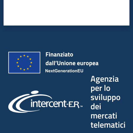
Agenzia
per lo
sviluppo
dei
mercati
telematici