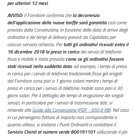
per ulteriori 12 mesi
.
AVVISO:
Il Fornitore conferma che
la decorrenza
dell’applicazione delle nuove tariffe sarà garantita
così come
previsto dalla Convenzione, in funzione della data di arrivo degli
ordinativi e dei tempi di delivery previsti da Capitolato per
ciascun servizio richiesto. Per
tutti gli ordinativi ricevuti entro il
16 dicembre 2018 la presa in carico
dei servizi di telefonia
fissa e mobile è stata prevista
come se gli ordinativi fossero
stati ricevuti nella suddetta data
; ad esempio, i tempi di presa
in carico per i servizi di telefonia tradizionale fissa già erogati
dal Fornitore sono pari a 1 giorno solare mentre i tempi di
presa in carico per i servizi di telefonia mobile sono pari a 30
giorni solari. Per il dettaglio dei tempi di erogazione dei singoli
servizi, in particolare per i servizi di trasmissione dati, si
rimanda alla
Guida alla Convenzione
(
PDF
-
650,9 KB
)
. Nel caso
in cui pervengano fatture di importo non corrispondente a
quanto atteso, si invitano i Punti Ordinanti a contattare il
Servizio Clienti al numero verde 800191101
utilizzando il pin