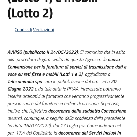
acquisto
(Lotto 2)
Supporto
Condividi
Vedi azioni
AVVISO (pubblicato il 24/05/2022):
Si comunica che in esito
Piattaforme
alla procedura di gara svolta da questa Agenzia, la
nuova
telematiche
Convenzione per la fornitura di servizi di trasmissione dati e
voce su reti fisse e mobili
(Lotti 1 e 2)
aggiudicata a
Telecomitalia spa
sarà in pubblicazione dal prossimo
20
Giugno 2022
e da tale data le PP.AA. interessate potranno
inserire ordinativi di fornitura che verranno progressivamente
presi in carico dal fornitore in ordine di ricezione. Si precisa,
English
inoltre, che l’effettiva
decorrenza della suddetta Convenzione
site
avverrà, comunque, a seguito della scadenza della precedente
(in data 16/07/2022), dal 17 Luglio p.v.. Come indicato nel
par. 17.4 del Capitolato la
decorrenza dei Servizi
inclusi in