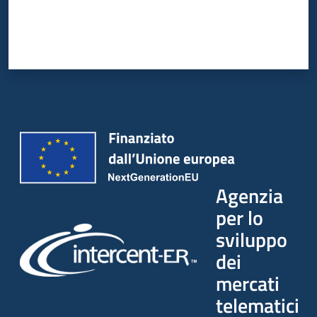
Seguici
su
Agenzia
per lo
sviluppo
dei
mercati
telematici