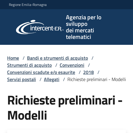
Vai al contenuto
Vai alla navigazione
Vai al footer
Regione Emilia-Romagna
Agenzia per lo
Agenzia
sviluppo
per lo
dei mercati
sviluppo
telematici
dei
mercati
telematici
Home
/
Bandi e strumenti di acquisto
/
Strumenti di acquisto
/
Convenzioni
/
Convenzioni scadute e/o esaurite
/
2018
/
Servizi postali
/
Allegati
/
Richieste preliminari - Modelli
L'Agenzia
Richieste preliminari -
Bandi
Modelli
e
strumenti
di