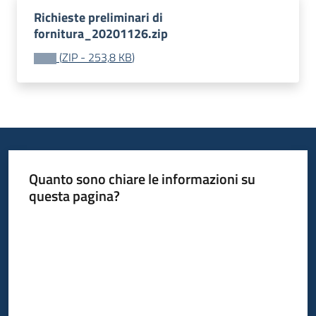
acquisto
Richieste preliminari di
fornitura_20201126.zip
(
ZIP
-
253,8 KB
)
Supporto
Piattaforme
telematiche
Quanto sono chiare le informazioni su
questa pagina?
Valuta da 1 a 5 stelle
English
site