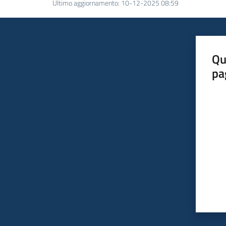
Ultimo aggiornamento
:
10-12-2025 08:59
Qu
pa
Valut