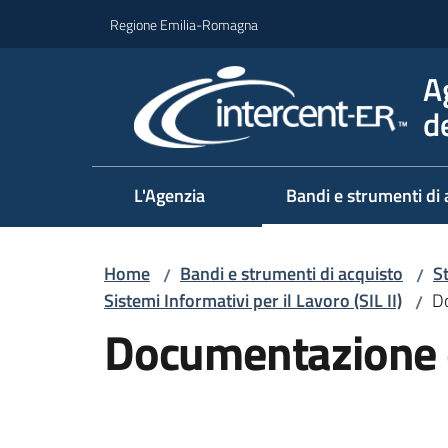
Vai al contenuto
Vai alla navigazione
Vai al footer
Regione Emilia-Romagna
A
d
L'Agenzia
Bandi e strumenti di 
Home
Bandi e strumenti di acquisto
S
/
/
Sistemi Informativi per il Lavoro (SIL II)
D
/
Documentazione 