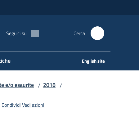
Seguici su
Cerca
tiche
English site
e e/o esaurite
2018
/
/
Condividi
Vedi azioni