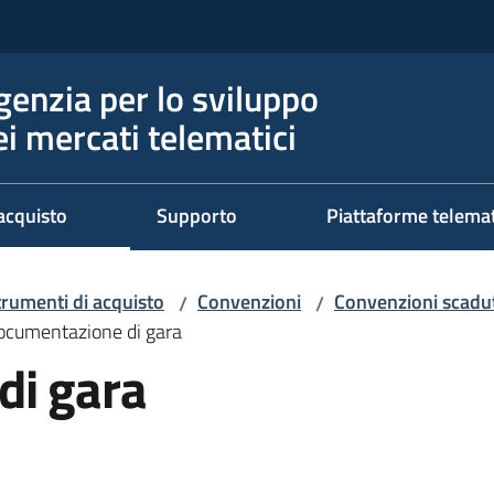
genzia per lo sviluppo
ei mercati telematici
acquisto
Supporto
Piattaforme telema
trumenti di acquisto
Convenzioni
Convenzioni scadut
/
/
ocumentazione di gara
di gara