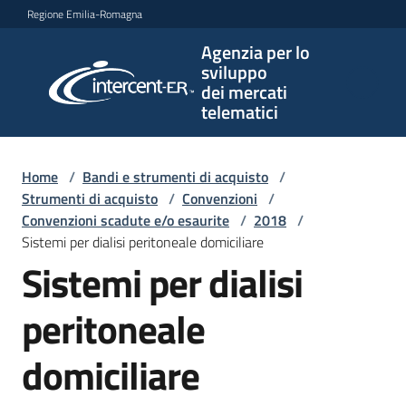
Vai al contenuto
Vai alla navigazione
Vai al footer
Regione Emilia-Romagna
Agenzia per lo
Agenzia
sviluppo
per lo
dei mercati
sviluppo
telematici
dei
mercati
telematici
Home
/
Bandi e strumenti di acquisto
/
Strumenti di acquisto
/
Convenzioni
/
Convenzioni scadute e/o esaurite
/
2018
/
Sistemi per dialisi peritoneale domiciliare
L'Agenzia
Sistemi per dialisi
peritoneale
Bandi
e
domiciliare
strumenti
di