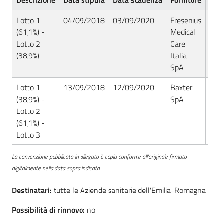
Descrizione
Data stipula
Data scadenza
Fornitore
Nu
Seguici
su
Lotto 1
04/09/2018
03/09/2020
Fresenius
RS
(61,1%) -
Medical
Lotto 2
Care
(38,9%)
Italia
SpA
Lotto 1
13/09/2018
12/09/2020
Baxter
RS
(38,9%) -
SpA
Lotto 2
(61,1%) -
Lotto 3
La convenzione pubblicata in allegato è copia conforme all'originale firmato
digitalmente nella data sopra indicata
Destinatari:
tutte le Aziende sanitarie dell'Emilia-Romagna
Possibilità di rinnovo:
no