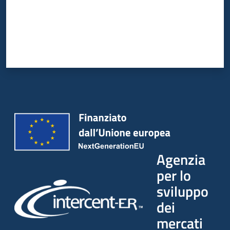
Agenzia
per lo
sviluppo
dei
mercati