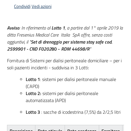
acquisto
Condividi
Vedi azioni
Supporto
Avviso
: In riferimento al
Lotto 1
, a partire dal 1° aprile 2019 la
ditta Fresenius Medical Care Italia SpA offre, senza costi
aggiuntivi, il "
Set di drenaggio per sistema stay safe cod.
2599901 - CND F0202
80 -
RDM 44698/R
"
Piattaforme
telematiche
Fornitura di Sistemi per dialisi peritoneale domiciliare – per i
soli pazienti incidenti - suddivisa in 3 Lotti:
Lotto 1
: sistemi per dialisi peritoneale manuale
(CAPD)
Lotto 2:
sistemi per dialisi peritoneale
automatizzata (APD)
English
site
Lotto 3
: sacche di icodestrina (7,5%) da 2/2,5 litri