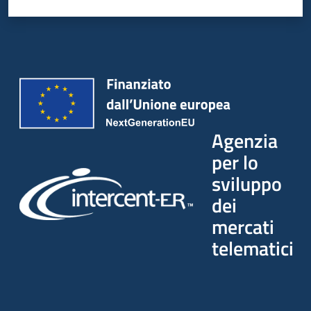
Seguici
su
Agenzia
per lo
sviluppo
dei
mercati
telematici