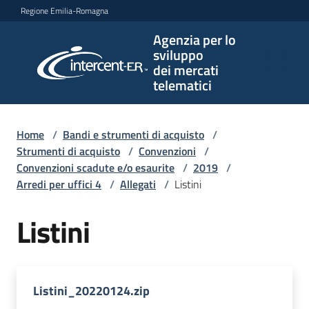
Vai al contenuto
Vai alla navigazione
Vai al footer
Regione Emilia-Romagna
Agenzia per lo
Agenzia
sviluppo
per lo
dei mercati
sviluppo
telematici
dei
mercati
telematici
Home
/
Bandi e strumenti di acquisto
/
Strumenti di acquisto
/
Convenzioni
/
Convenzioni scadute e/o esaurite
/
2019
/
Arredi per uffici 4
/
Allegati
/
Listini
L'Agenzia
Listini
Bandi
e
strumenti
Listini_20220124.zip
di