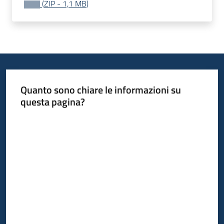
(
ZIP
-
1,1 MB
)
acquisto
Supporto
Piattaforme
Quanto sono chiare le informazioni su
telematiche
questa pagina?
Valuta da 1 a 5 stelle
English
site