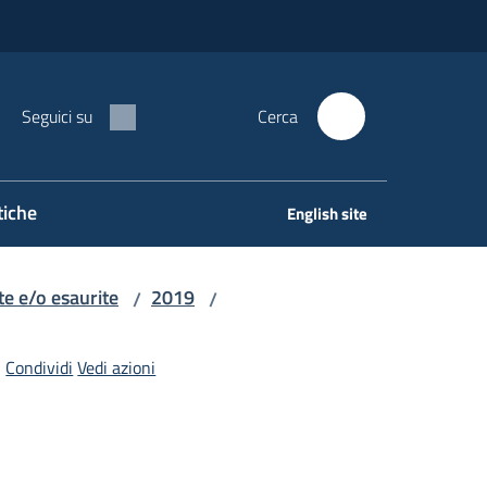
Seguici su
Cerca
tiche
English site
e e/o esaurite
2019
/
/
Condividi
Vedi azioni