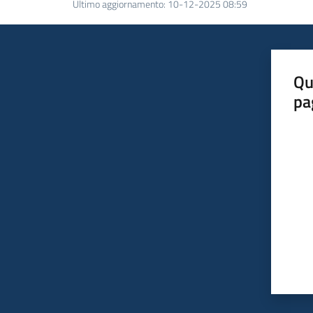
Ultimo aggiornamento
:
10-12-2025 08:59
Qu
pa
Valut