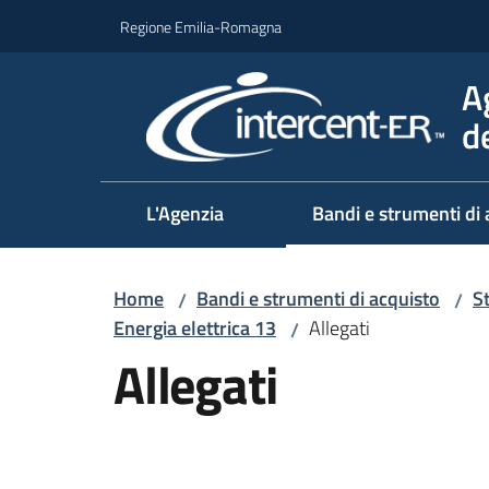
Vai al contenuto
Vai alla navigazione
Vai al footer
Regione Emilia-Romagna
A
d
L'Agenzia
Bandi e strumenti di 
Home
Bandi e strumenti di acquisto
S
/
/
Energia elettrica 13
Allegati
/
Allegati