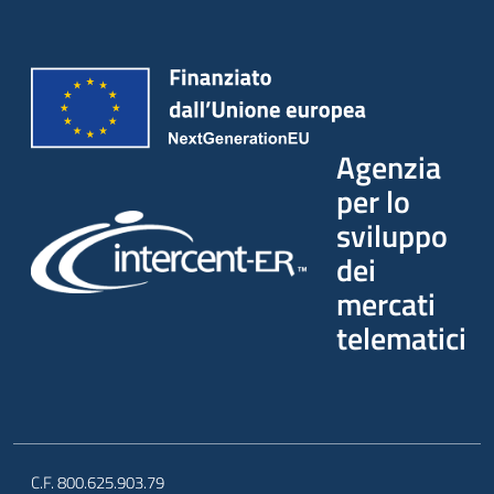
Seguici
su
Agenzia
per lo
sviluppo
dei
mercati
telematici
C.F. 800.625.903.79