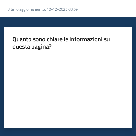
acquisto
Ultimo aggiornamento
:
10-12-2025 08:59
Supporto
Quanto sono chiare le informazioni su
questa pagina?
Piattaforme
Valuta da 1 a 5 stelle
telematiche
English
site