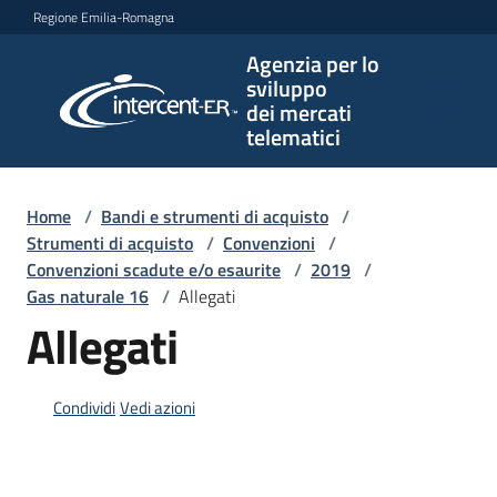
Vai al contenuto
Vai alla navigazione
Vai al footer
Regione Emilia-Romagna
Agenzia per lo
Agenzia
sviluppo
per lo
dei mercati
sviluppo
telematici
dei
mercati
telematici
Home
/
Bandi e strumenti di acquisto
/
Strumenti di acquisto
/
Convenzioni
/
Convenzioni scadute e/o esaurite
/
2019
/
Gas naturale 16
/
Allegati
L'Agenzia
Allegati
Bandi
Condividi
Vedi azioni
e
strumenti
di