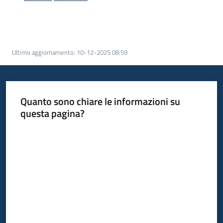
acquisto
Supporto
Ultimo aggiornamento
:
10-12-2025 08:59
Piattaforme
telematiche
Quanto sono chiare le informazioni su
questa pagina?
Valuta da 1 a 5 stelle
English
site