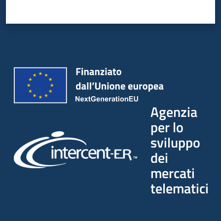
Seguici
su
Agenzia
per lo
sviluppo
dei
mercati
telematici