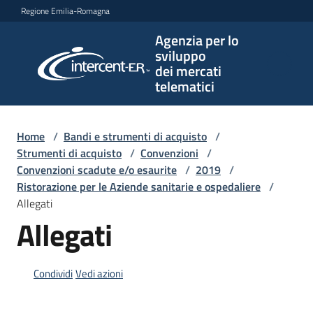
Vai al contenuto
Vai alla navigazione
Vai al footer
Regione Emilia-Romagna
Agenzia per lo
Agenzia
sviluppo
per lo
dei mercati
sviluppo
telematici
dei
mercati
telematici
Home
/
Bandi e strumenti di acquisto
/
Strumenti di acquisto
/
Convenzioni
/
Convenzioni scadute e/o esaurite
/
2019
/
Ristorazione per le Aziende sanitarie e ospedaliere
/
L'Agenzia
Allegati
Allegati
Bandi
e
Condividi
Vedi azioni
strumenti
di