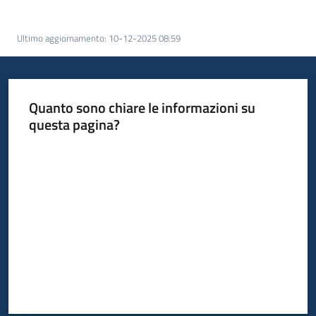
acquisto
Ultimo aggiornamento
:
10-12-2025 08:59
Supporto
Quanto sono chiare le informazioni su
questa pagina?
Piattaforme
telematiche
Valuta da 1 a 5 stelle
English
site