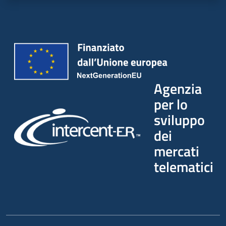
Seguici
su
Agenzia
per lo
sviluppo
dei
mercati
telematici