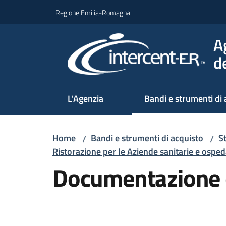
Vai al contenuto
Vai alla navigazione
Vai al footer
Regione Emilia-Romagna
A
d
L'Agenzia
Bandi e strumenti di 
Home
Bandi e strumenti di acquisto
S
/
/
Ristorazione per le Aziende sanitarie e osped
Documentazione 