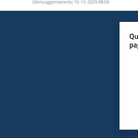
Ultimo aggiornamento
:
10-12-2025 08:59
Qu
pa
Valut