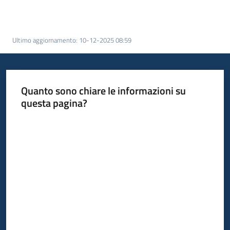
acquisto
Ultimo aggiornamento
:
10-12-2025 08:59
Supporto
Quanto sono chiare le informazioni su
Piattaforme
questa pagina?
telematiche
Valuta da 1 a 5 stelle
English
site