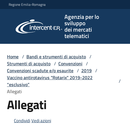
Vai al contenuto
Vai alla navigazione
Vai al footer
Regione Emilia-Romagna
Agenzia per lo
Agenzia
sviluppo
per lo
dei mercati
sviluppo
telematici
dei
mercati
telematici
Home
/
Bandi e strumenti di acquisto
/
Strumenti di acquisto
/
Convenzioni
/
Convenzioni scadute e/o esaurite
/
2019
/
Vaccino antirotavirus "Rotarix" 2019-2022
/
L'Agenzia
“esclusivo”
Allegati
Allegati
Bandi
e
strumenti
Condividi
Vedi azioni
di