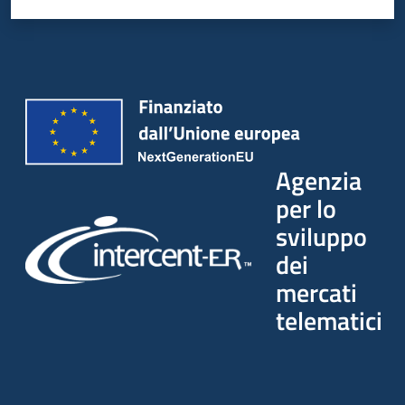
Seguici
su
Agenzia
per lo
sviluppo
dei
mercati
telematici