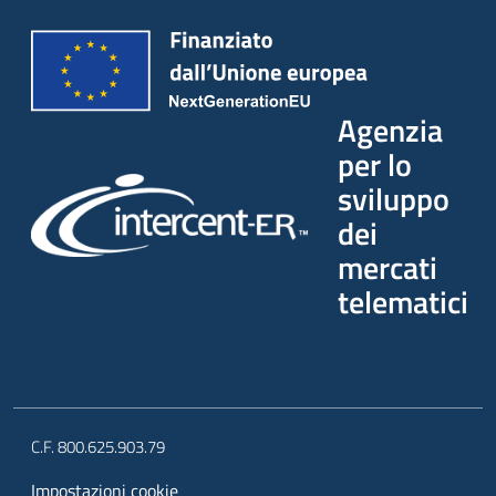
Agenzia
per lo
sviluppo
dei
mercati
telematici
C.F. 800.625.903.79
Impostazioni cookie