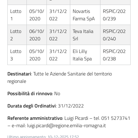
Seguici
Lotto
05/10/
31/12/2
Novartis
RSPIC/202
su
1
2020
022
Farma SpA
0/239
Lotto
06/10/
31/12/2
Teva Italia
RSPIC/202
2
2020
022
Srl
0/240
Lotto
05/10/
31/12/2
Eli Lilly
RSPIC/202
3
2020
022
Italia Spa
0/238
Destinatari
: Tutte le Aziende Sanitarie del territorio
regionale
Possibilità di rinnovo
: No
Durata degli Ordinativi
: 31/12/2022
Referente amministrativo
: Luigi Picardi – tel. 051 5273741
– e-mail: luigi.picardi@regione.emilia-romagna.it
Ultimo aggiornamento
:
10-12-2025 17:52