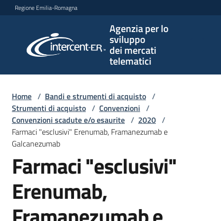
Vai al contenuto
Vai alla navigazione
Vai al footer
Regione Emilia-Romagna
Agenzia per lo
Agenzia
sviluppo
per lo
dei mercati
sviluppo
telematici
dei
mercati
telematici
Home
/
Bandi e strumenti di acquisto
/
Strumenti di acquisto
/
Convenzioni
/
Convenzioni scadute e/o esaurite
/
2020
/
Farmaci "esclusivi" Erenumab, Framanezumab e
L'Agenzia
Galcanezumab
Farmaci "esclusivi"
Bandi
Erenumab,
e
strumenti
Framanezumab e
di