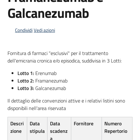
acquisto
Galcanezumab
Supporto
Condividi
Vedi azioni
Fornitura di farmaci "esclusivi" per il trattamento
Piattaforme
dell'emicrania cronica e/o episodica, suddivisa in 3 Lotti:
telematiche
Lotto 1:
Erenumab
Lotto 2:
Framanezumab
Lotto 3:
Galcanezumab
Il dettaglio delle convenzioni attive e i relativi listini sono
disponibili nell'area riservata
English
site
Descri
Data
Data
Fornitore
Numero
zione
stipula
scadenz
Repertorio
a