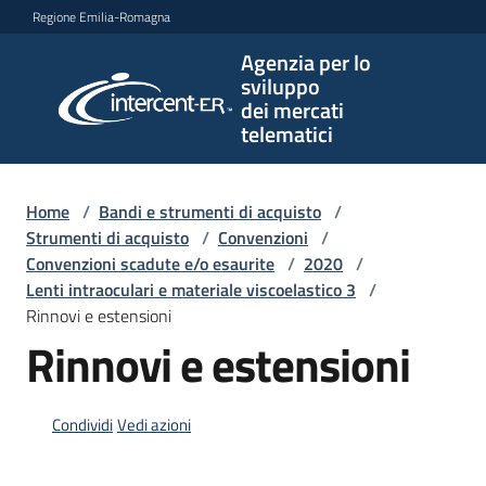
Vai al contenuto
Vai alla navigazione
Vai al footer
Regione Emilia-Romagna
Agenzia per lo
Agenzia
sviluppo
per lo
dei mercati
sviluppo
telematici
dei
mercati
telematici
Home
/
Bandi e strumenti di acquisto
/
Strumenti di acquisto
/
Convenzioni
/
Convenzioni scadute e/o esaurite
/
2020
/
Lenti intraoculari e materiale viscoelastico 3
/
L'Agenzia
Rinnovi e estensioni
Rinnovi e estensioni
Bandi
e
Condividi
Vedi azioni
strumenti
di