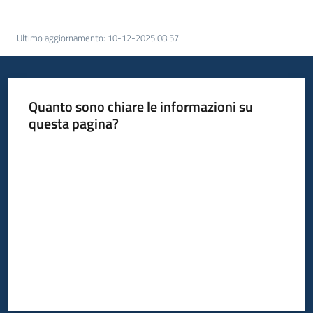
acquisto
Ultimo aggiornamento
:
10-12-2025 08:57
Supporto
Quanto sono chiare le informazioni su
questa pagina?
Piattaforme
telematiche
Valuta da 1 a 5 stelle
English
site