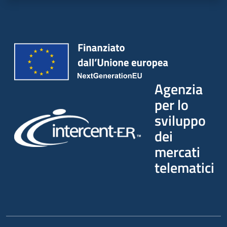
Seguici
su
Agenzia
per lo
sviluppo
dei
mercati
telematici