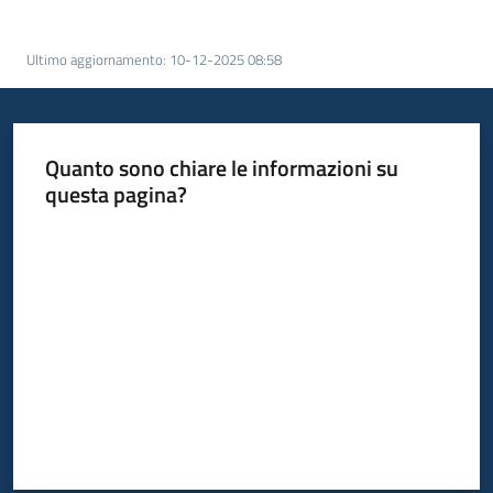
acquisto
Ultimo aggiornamento
:
10-12-2025 08:58
Supporto
Quanto sono chiare le informazioni su
questa pagina?
Piattaforme
telematiche
Valuta da 1 a 5 stelle
English
site