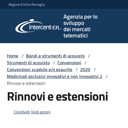
Vai al contenuto
Vai alla navigazione
Vai al footer
Regione Emilia-Romagna
Agenzia per lo
Agenzia
sviluppo
per lo
dei mercati
sviluppo
telematici
dei
mercati
telematici
Home
/
Bandi e strumenti di acquisto
/
Strumenti di acquisto
/
Convenzioni
/
Convenzioni scadute e/o esaurite
/
2020
/
Medicinali esclusivi innovativi e non innovativi 2
/
L'Agenzia
Rinnovi e estensioni
Rinnovi e estensioni
Bandi
e
Condividi
Vedi azioni
strumenti
di