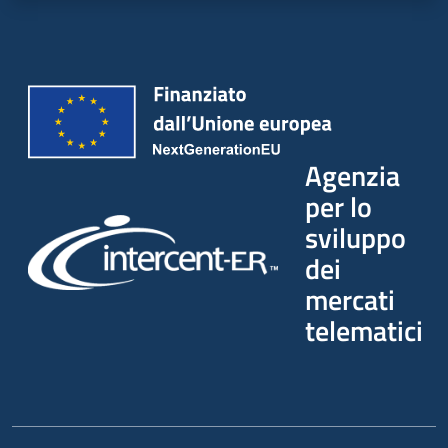
Seguici
su
Agenzia
per lo
sviluppo
dei
mercati
telematici