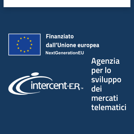
Seguici
su
Agenzia
per lo
sviluppo
dei
mercati
telematici