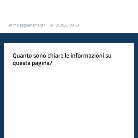
acquisto
Ultimo aggiornamento
:
10-12-2025 08:58
Supporto
Piattaforme
Quanto sono chiare le informazioni su
telematiche
questa pagina?
Valuta da 1 a 5 stelle
English
site