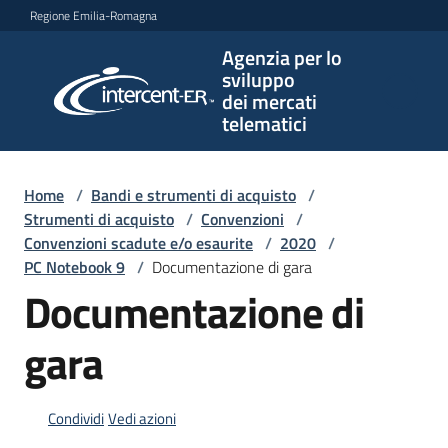
Vai al contenuto
Vai alla navigazione
Vai al footer
Regione Emilia-Romagna
Agenzia per lo
Agenzia
sviluppo
per lo
dei mercati
sviluppo
telematici
dei
mercati
telematici
Home
/
Bandi e strumenti di acquisto
/
Strumenti di acquisto
/
Convenzioni
/
Convenzioni scadute e/o esaurite
/
2020
/
PC Notebook 9
/
Documentazione di gara
L'Agenzia
Documentazione di
gara
Bandi
e
strumenti
Condividi
Vedi azioni
di