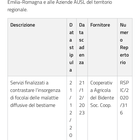
Emilia-Romagna e alle Aziende AUSL del territorio
regionale.
Descrizione
D
Da
Fornitore
Nu
at
ta
mer
a
sc
o
st
ad
Rep
ip
en
erto
ul
za
rio
a
Servizi finalizzati a
2
21
Cooperativ
RSP
contrastare l’insorgenza
1
/1
a Agricola
IC/2
di focolai delle malattie
/
2/
del Bidente
020
diffusive del bestiame
1
20
Soc. Coop.
/31
2
23
6
/
2
0