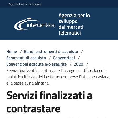
Vai al contenuto
Vai alla navigazione
Vai al footer
Regione Emilia-Romagna
Agenzia per lo
Agenzia
sviluppo
per lo
dei mercati
sviluppo
telematici
dei
mercati
telematici
Home
/
Bandi e strumenti di acquisto
/
Strumenti di acquisto
/
Convenzioni
/
Convenzioni scadute e/o esaurite
/
2020
/
Servizi finalizzati a contrastare l’insorgenza di focolai delle
L'Agenzia
malattie diffusive del bestiame comprese l’influenza aviaria
e la peste suina africana
Servizi finalizzati a
Bandi
e
contrastare
strumenti
di