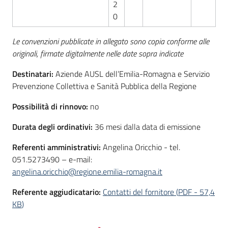
2
0
Le convenzioni pubblicate in allegato sono copia conforme alle
originali, firmate digitalmente nelle date sopra indicate
Destinatari:
Aziende AUSL dell’Emilia-Romagna e Servizio
Prevenzione Collettiva e Sanità Pubblica della Regione
Possibilità di rinnovo:
no
Durata degli ordinativi:
36 mesi dalla data di emissione
Referenti amministrativi:
Angelina Oricchio - tel.
051.5273490 – e-mail:
angelina.oricchio@regione.emilia-romagna.it
Referente aggiudicatario:
Contatti del fornitore
(
PDF
-
57,4
KB
)