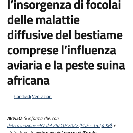
l’insorgenza di focolai
acquisto
delle malattie
Supporto
diffusive del bestiame
comprese l’influenza
Piattaforme
telematiche
aviaria e la peste suina
africana
Condividi
Vedi azioni
English
site
AVVISO:
Si informa che, con
determinazione 587 del 26/10/2022
(
PDF
-
132,4 KB
)
, è
stata disposta
variazione del prezzo dell’azoto
.