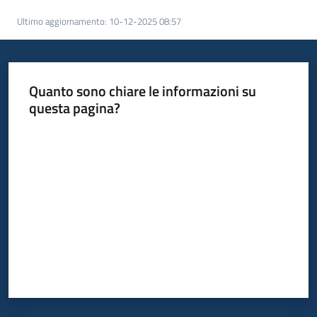
acquisto
Ultimo aggiornamento
:
10-12-2025 08:57
Supporto
Quanto sono chiare le informazioni su
questa pagina?
Piattaforme
Valuta da 1 a 5 stelle
telematiche
English
site