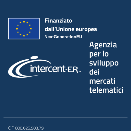
Seguici
su
Agenzia
per lo
sviluppo
dei
mercati
telematici
C.F. 800.625.903.79