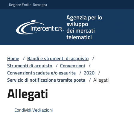
Vai al contenuto
Vai alla navigazione
Vai al footer
Regione Emilia-Romagna
Agenzia per lo
Agenzia
sviluppo
per lo
dei mercati
sviluppo
telematici
dei
mercati
telematici
Home
/
Bandi e strumenti di acquisto
/
Strumenti di acquisto
/
Convenzioni
/
Convenzioni scadute e/o esaurite
/
2020
/
Servizio di notificazione tramite posta
/
Allegati
L'Agenzia
Allegati
Bandi
Condividi
Vedi azioni
e
strumenti
di