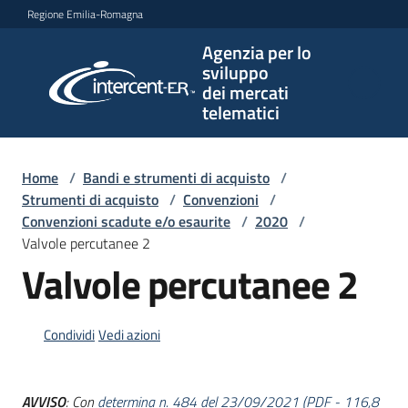
Vai al contenuto
Vai alla navigazione
Vai al footer
Regione Emilia-Romagna
Agenzia per lo
Agenzia
sviluppo
per lo
dei mercati
sviluppo
telematici
dei
mercati
telematici
Home
/
Bandi e strumenti di acquisto
/
Strumenti di acquisto
/
Convenzioni
/
Convenzioni scadute e/o esaurite
/
2020
/
Valvole percutanee 2
L'Agenzia
Valvole percutanee 2
Bandi
Condividi
Vedi azioni
e
strumenti
di
AVVISO
: Con
determina n. 484 del 23/09/2021
(
PDF
-
116,8