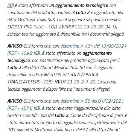
acquisto
KB
)
è stato effettuato
un aggiornamento tecnologico
con
sostituzione del prodotto, relativo al
Lotto 2
e aggiudicato alla
ditta Medtronic Italia SpA, con il seguente dispositivo medico:
EVOLUT PRO PLUS – COD. EVPROPLUS 23-26-29-34. La
Supporto
scheda tecnica aggiornata è disponibile tra i documenti allegati.
AVVISO:
Si informa che, con
determina n. 464 del 13/09/2021
Piattaforme
(
PDF
-
109,9 KB
)
, è stato effettuato un
aggiornamento
telematiche
tecnologico
, con sostituzione del prodotto aggiudicato per il
Lotto 2
alla ditta Abbott Medical Italia Srl con il seguente
dispositivo medico: NAVITOR VALVOLA AORTICA
TRANSCATETERE - COD. NVTR 23-25-2-7-29. La scheda
tecnica aggiornata è disponibile tra i documenti allegati.
AVVISO:
Si informa che, con
determina n. 58 del 01/02/2021
English
(
PDF
-
157,6 KB
)
, è stata revocata l’aggiudicazione alla ditta
site
Boston Scientific SpA del
Lotto 2
. Come da disciplinare di gara, è
stato aumentato l’importo di aggiudicazione rispettivamente del
10% alla ditta Medtronic Italia Spa e del 5% alla ditta Abbott