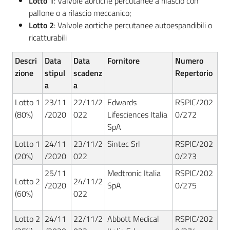
Lotto 1
: Valvole aortiche percutanee a rilascio con
pallone o a rilascio meccanico;
Lotto 2
: Valvole aortiche percutanee autoespandibili o
ricatturabili
Descri
Data
Data
Fornitore
Numero
zione
stipul
scadenz
Repertorio
a
a
Lotto 1
23/11
22/11/2
Edwards
RSPIC/202
(80%)
/2020
022
Lifesciences Italia
0/272
SpA
Lotto 1
24/11
23/11/2
Sintec Srl
RSPIC/202
(20%)
/2020
022
0/273
25/11
Medtronic Italia
RSPIC/202
Lotto 2
24/11/2
/2020
SpA
0/275
(60%)
022
Lotto 2
24/11
22/11/2
Abbott Medical
RSPIC/202