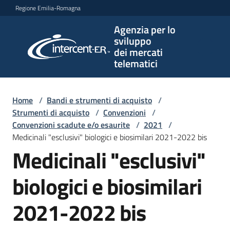
Vai al contenuto
Vai alla navigazione
Vai al footer
Regione Emilia-Romagna
Agenzia per lo
Agenzia
sviluppo
per lo
dei mercati
sviluppo
telematici
dei
mercati
telematici
Home
/
Bandi e strumenti di acquisto
/
Strumenti di acquisto
/
Convenzioni
/
Convenzioni scadute e/o esaurite
/
2021
/
Medicinali "esclusivi" biologici e biosimilari 2021-2022 bis
L'Agenzia
Medicinali "esclusivi"
biologici e biosimilari
Bandi
e
2021-2022 bis
strumenti
di