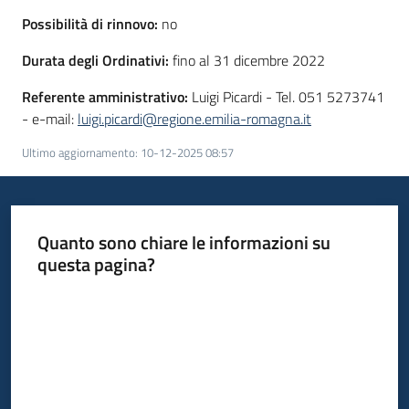
Seguici
Possibilità di rinnovo:
no
su
Durata degli Ordinativi:
fino al 31 dicembre 2022
Referente amministrativo:
Luigi Picardi - Tel. 051 5273741
- e-mail:
luigi.picardi@regione.emilia-romagna.it
Ultimo aggiornamento
:
10-12-2025 08:57
Quanto sono chiare le informazioni su
questa pagina?
Valuta da 1 a 5 stelle