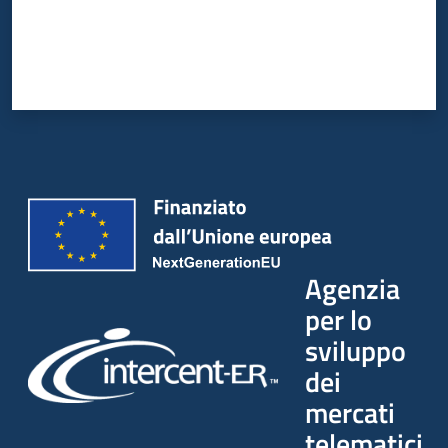
Agenzia
per lo
sviluppo
dei
mercati
telematici