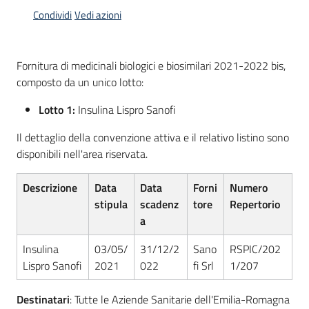
acquisto
Condividi
Vedi azioni
Supporto
Fornitura di medicinali biologici e biosimilari 2021-2022 bis,
composto da un unico lotto:
Lotto 1:
Insulina Lispro Sanofi
Piattaforme
telematiche
Il dettaglio della convenzione attiva e il relativo listino sono
disponibili nell'area riservata.
Descrizione
Data
Data
Forni
Numero
stipula
scadenz
tore
Repertorio
a
English
Insulina
03/05/
31/12/2
Sano
RSPIC/202
site
Lispro Sanofi
2021
022
fi Srl
1/207
Destinatari
: Tutte le Aziende Sanitarie dell'Emilia-Romagna