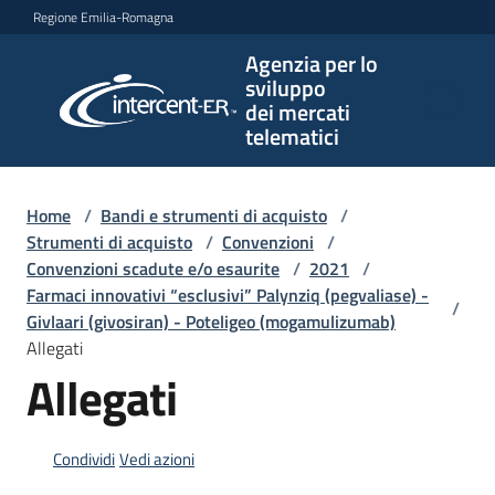
Vai al contenuto
Vai alla navigazione
Vai al footer
Regione Emilia-Romagna
Agenzia per lo
Agenzia
sviluppo
per lo
dei mercati
sviluppo
telematici
dei
mercati
telematici
Home
/
Bandi e strumenti di acquisto
/
Strumenti di acquisto
/
Convenzioni
/
Convenzioni scadute e/o esaurite
/
2021
/
Farmaci innovativi “esclusivi” Palynziq (pegvaliase) -
/
L'Agenzia
Givlaari (givosiran) - Poteligeo (mogamulizumab)
Allegati
Allegati
Bandi
e
strumenti
Condividi
Vedi azioni
di