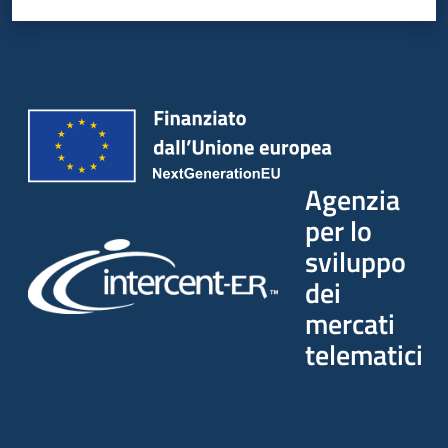
Seguici
su
Agenzia
per lo
sviluppo
dei
mercati
telematici