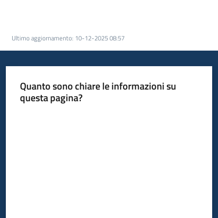
acquisto
Ultimo aggiornamento
:
10-12-2025 08:57
Supporto
Quanto sono chiare le informazioni su
Piattaforme
questa pagina?
telematiche
Valuta da 1 a 5 stelle
English
site