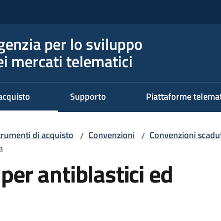
genzia per lo sviluppo
ei mercati telematici
acquisto
Supporto
Piattaforme telema
trumenti di acquisto
Convenzioni
Convenzioni scadut
/
/
a
 per antiblastici ed