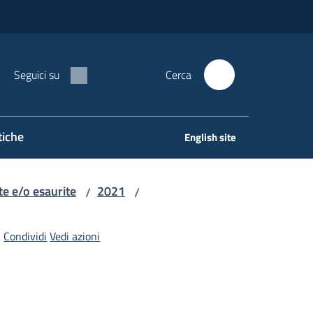
Seguici su
Cerca
tiche
English site
e e/o esaurite
2021
/
/
Condividi
Vedi azioni