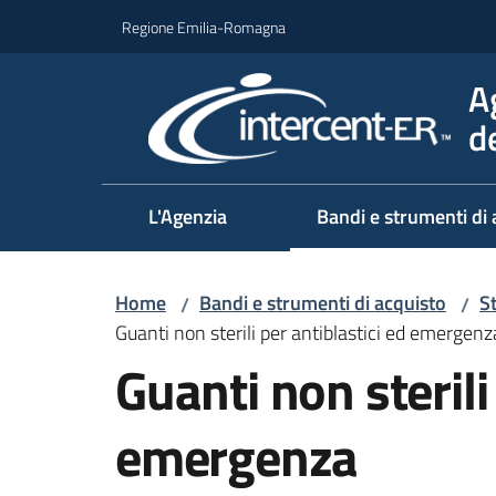
Vai al contenuto
Vai alla navigazione
Vai al footer
Regione Emilia-Romagna
A
d
L'Agenzia
Bandi e strumenti di 
Home
Bandi e strumenti di acquisto
S
/
/
Guanti non sterili per antiblastici ed emergenz
Guanti non sterili
emergenza