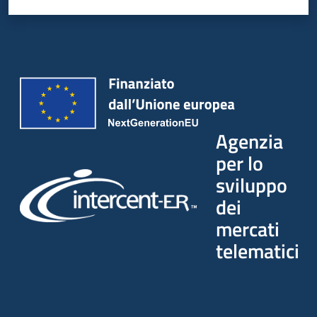
Seguici
su
Agenzia
per lo
sviluppo
dei
mercati
telematici