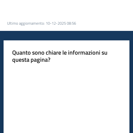
acquisto
Ultimo aggiornamento
:
10-12-2025 08:56
Supporto
Quanto sono chiare le informazioni su
Piattaforme
questa pagina?
telematiche
Valuta da 1 a 5 stelle
English
site