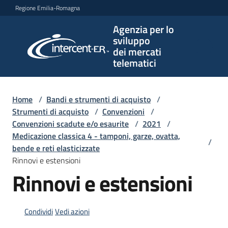
Vai al contenuto
Vai alla navigazione
Vai al footer
Regione Emilia-Romagna
Agenzia per lo
Agenzia
sviluppo
per lo
dei mercati
sviluppo
telematici
dei
mercati
telematici
Home
/
Bandi e strumenti di acquisto
/
Strumenti di acquisto
/
Convenzioni
/
Convenzioni scadute e/o esaurite
/
2021
/
Medicazione classica 4 - tamponi, garze, ovatta,
/
L'Agenzia
bende e reti elasticizzate
Rinnovi e estensioni
Rinnovi e estensioni
Bandi
e
strumenti
Condividi
Vedi azioni
di