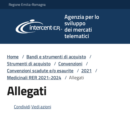
Vai al contenuto
Vai alla navigazione
Vai al footer
Regione Emilia-Romagna
Agenzia per lo
Agenzia
sviluppo
per lo
dei mercati
sviluppo
telematici
dei
mercati
telematici
Home
/
Bandi e strumenti di acquisto
/
Strumenti di acquisto
/
Convenzioni
/
Convenzioni scadute e/o esaurite
/
2021
/
Medicinali RER 2021-2024
/
Allegati
L'Agenzia
Allegati
Bandi
Condividi
Vedi azioni
e
strumenti
di