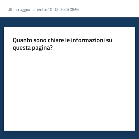
acquisto
Ultimo aggiornamento
:
10-12-2025 08:56
Supporto
Quanto sono chiare le informazioni su
questa pagina?
Piattaforme
Valuta da 1 a 5 stelle
telematiche
English
site