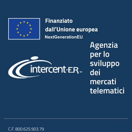
Seguici
su
Agenzia
per lo
sviluppo
dei
mercati
telematici
C.F. 800.625.903.79