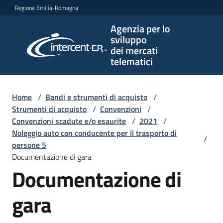
Vai al contenuto
Vai alla navigazione
Vai al footer
Regione Emilia-Romagna
Agenzia per lo
Agenzia
sviluppo
per lo
dei mercati
sviluppo
telematici
dei
mercati
telematici
Home
/
Bandi e strumenti di acquisto
/
Strumenti di acquisto
/
Convenzioni
/
Convenzioni scadute e/o esaurite
/
2021
/
Noleggio auto con conducente per il trasporto di
/
L'Agenzia
persone 5
Documentazione di gara
Documentazione di
Bandi
e
gara
strumenti
di