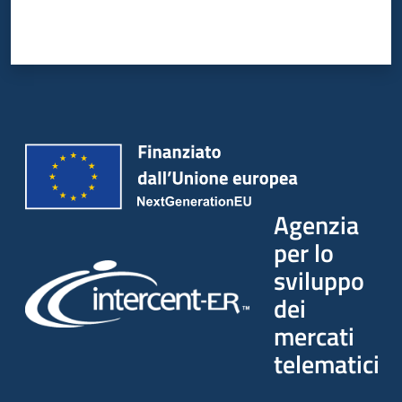
Seguici
su
Agenzia
per lo
sviluppo
dei
mercati
telematici