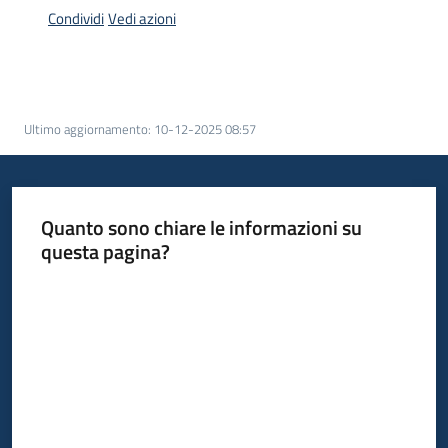
acquisto
Condividi
Vedi azioni
Supporto
Ultimo aggiornamento
:
10-12-2025 08:57
Piattaforme
telematiche
Quanto sono chiare le informazioni su
questa pagina?
Valuta da 1 a 5 stelle
English
site