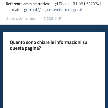
Seguici
Referente amministrativo:
Luigi Picardi - Tel. 051 5273741
su
- e-mail:
luigi.picardi@regione.emilia-romagna.it
Ultimo aggiornamento
:
11-12-2025 14:37
Quanto sono chiare le informazioni su
questa pagina?
Valuta da 1 a 5 stelle