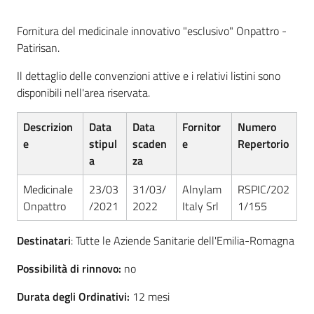
acquisto
Fornitura del medicinale innovativo "esclusivo" Onpattro -
Patirisan.
Supporto
Il dettaglio delle convenzioni attive e i relativi listini sono
disponibili nell'area riservata.
Piattaforme
Descrizion
Data
Data
Fornitor
Numero
telematiche
e
stipul
scaden
e
Repertorio
a
za
Medicinale
23/03
31/03/
Alnylam
RSPIC/202
Onpattro
/2021
2022
Italy Srl
1/155
Destinatari
: Tutte le Aziende Sanitarie dell'Emilia-Romagna
English
site
Possibilità di rinnovo:
no
Durata degli Ordinativi:
12 mesi