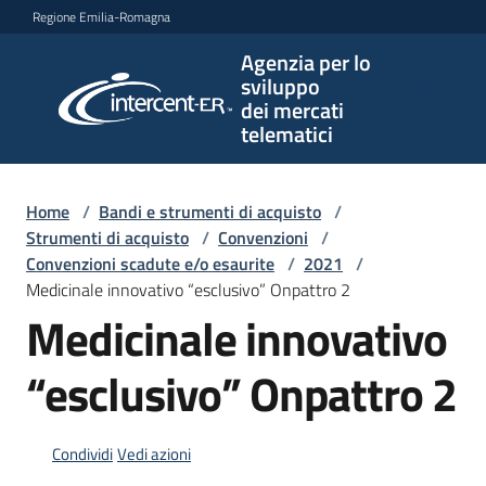
Vai al contenuto
Vai alla navigazione
Vai al footer
Regione Emilia-Romagna
Agenzia per lo
Agenzia
sviluppo
per lo
dei mercati
sviluppo
telematici
dei
mercati
telematici
Home
/
Bandi e strumenti di acquisto
/
Strumenti di acquisto
/
Convenzioni
/
Convenzioni scadute e/o esaurite
/
2021
/
Medicinale innovativo “esclusivo” Onpattro 2
L'Agenzia
Medicinale innovativo
“esclusivo” Onpattro 2
Bandi
e
strumenti
Condividi
Vedi azioni
di