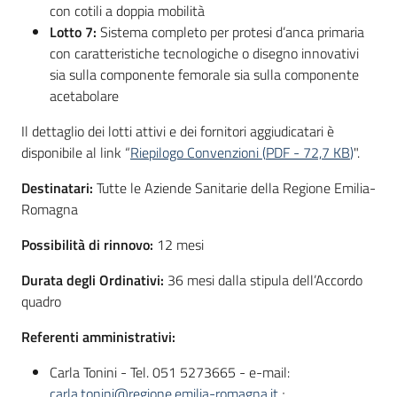
con cotili a doppia mobilità
Lotto 7:
Sistema completo per protesi d’anca primaria
con caratteristiche tecnologiche o disegno innovativi
sia sulla componente femorale sia sulla componente
acetabolare
Il dettaglio dei lotti attivi e dei fornitori aggiudicatari è
disponibile al link “
Riepilogo Convenzioni
(
PDF
-
72,7 KB
)
".
Destinatari:
Tutte le Aziende Sanitarie della Regione Emilia-
Romagna
Possibilità di rinnovo:
12 mesi
Durata degli Ordinativi:
36 mesi dalla stipula dell’Accordo
quadro
Referenti amministrativi:
Carla Tonini - Tel. 051 5273665 - e-mail:
carla.tonini@regione.emilia-romagna.it
;