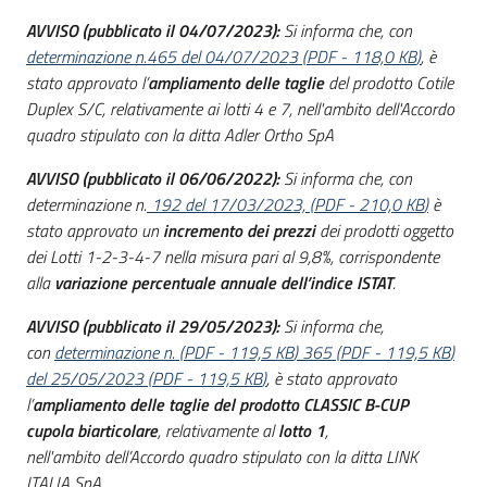
Seguici
AVVISO (pubblicato il 04/07/2023):
Si informa che, con
su
determinazione n.465 del 04/07/2023
(
PDF
-
118,0 KB
)
, è
stato approvato l’
ampliamento delle taglie
del prodotto Cotile
Duplex S/C, relativamente ai lotti 4 e 7, nell'ambito dell'Accordo
quadro stipulato con la ditta
Adler Ortho SpA
AVVISO (pubblicato il 06/06/2022):
Si informa che, con
determinazione n.
192 del 17/03/2023,
(
PDF
-
210,0 KB
)
è
stato approvato un
incremento dei prezzi
dei prodotti oggetto
dei Lotti 1-2-3-4-7 nella misura pari al 9,8%, corrispondente
alla
variazione percentuale annuale dell’indice ISTAT
.
AVVISO (pubblicato il 29/05/2023):
Si informa che,
con
determinazione n.
(
PDF
-
119,5 KB
)
365
(
PDF
-
119,5 KB
)
del 25/05/2023
(
PDF
-
119,5 KB
)
, è stato approvato
l’
ampliamento delle taglie del prodotto CLASSIC B-CUP
cupola
biarticolare
, relativamente al
lotto 1
,
nell'ambito dell’Accordo quadro stipulato con la ditta LINK
ITALIA SpA.