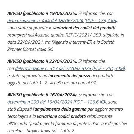
acquisto
AVVISO (pubblicato il 19/06/2024):
Si informa che, con
determinazione n. 444 del 18/06/2024
(
PDF
-
173,7 KB
)
,
sono state approvate le
variazioni dei codici dei prodotti
Supporto
ricompresi nell’Accordo quadro RSPIC/2021/ 383, stipulato in
data 22/09/2021, tra l’Agenzia Intercent-ER e la Società
Zimmer Biomet Italia Srl.
Piattaforme
telematiche
AVVISO (pubblicato il 22/04/2024):
Si informa che,
con
determinazione n. 313 del 22/04/2024
(
PDF
-
251,3 KB
)
,
è stato approvato un
incremento dei prezzi
dei prodotti
oggetto dei Lotti 1- 2- 4 nella misura pari al 9%.
AVVISO (pubblicato il 16/04/2024):
Si informa che, con
determina n.299 del 16/04/2024
(
PDF
-
126,6 KB
)
, sono
English
stati disposti l’
ampliamento della gamma
per aggiornamento
site
tecnologico e la
variazione codici prodott
i relativamente
all’Accordo Quadro per la fornitura di protesi d'anca e dispositivi
correlati - Stryker Italia Srl - Lotto 2.