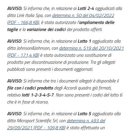
AVVISO:
Si informa che, in relazione ai
Lotti 2-4
aggiudicati alla
ditta Link Italia Spa, con
determina n. 50 del 04/02/2022
(
PDF
-
166,8 KB
)
, è stata autorizzato l'
ampliamento delle
taglie
e la
variazione dei codici
dei prodotto offerti.
AVVISO
: Si informa che, in relazione al
Lotto 1
aggiudicato alla
ditta Johnson&Johnson, con
determina n. 519 del 20/10/2021
(
PDF
-
171,4 KB
)
è stato autorizzata una sostituzione di
prodotto per discontinuazione di produzione. Tra gli allegati
pubblicati sono presenti i documenti aggiornati.
AVVISO:
Si informa che tra i documenti allegati è disponibile il
file con i
codici prodotto
degli Accordi quadro già firmati,
relativo
lotti 1-2-3-4-5-7
. Non sono presenti i codici del lotto 6
che è in fase di ricorso.
AVVISO
: Si informa che, in relazione al
Lotto 5
aggiudicato alla
ditta Microport Scientific Srl, con
determina n. 493 del
29/09/2021
(
PDF
-
109,8 KB
)
è stato effettuato un