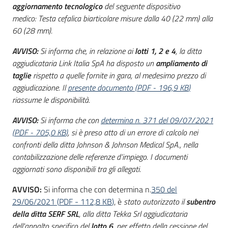
aggiornamento tecnologico
del seguente dispositivo
medico: Testa cefalica biarticolare misure dalla 40 (22 mm) alla
60 (28 mm).
AVVISO:
Si informa che, in relazione ai
lotti 1, 2 e 4
, la ditta
aggiudicataria Link Italia SpA ha disposto un
ampliamento di
taglie
rispetto a quelle fornite in gara, al medesimo prezzo di
aggiudicazione. Il
presente documento
(
PDF
-
196,9 KB
)
riassume le disponibilità.
AVVISO:
Si informa che con
determina n. 371 del 09/07/2021
(
PDF
-
705,0 KB
)
, si è preso atto di un errore di calcolo nei
confronti della ditta Johnson & Johnson Medical SpA., nella
contabilizzazione delle referenze d’impiego. I documenti
aggiornati sono disponibili tra gli allegati.
AVVISO:
Si informa che con determina n.
350 del
29/06/2021
(
PDF
-
112,8 KB
)
, è
stato autorizzato il
subentro
della ditta SERF SRL
, alla ditta Tekka Srl aggiudicataria
dell'appalto specifico del
lotto 6
, per effetto della cessione del