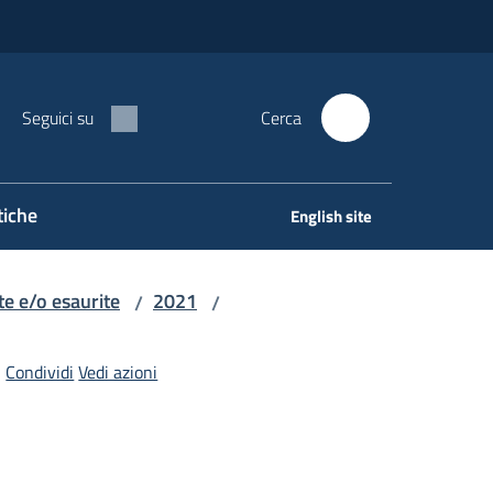
Seguici su
Cerca
tiche
English site
e e/o esaurite
2021
/
/
Condividi
Vedi azioni