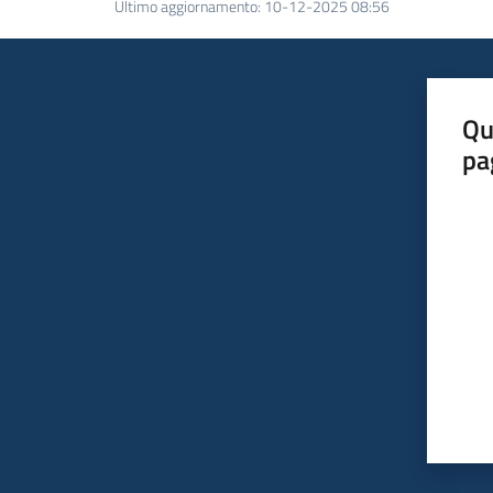
Ultimo aggiornamento
:
10-12-2025 08:56
Qu
pa
Valut