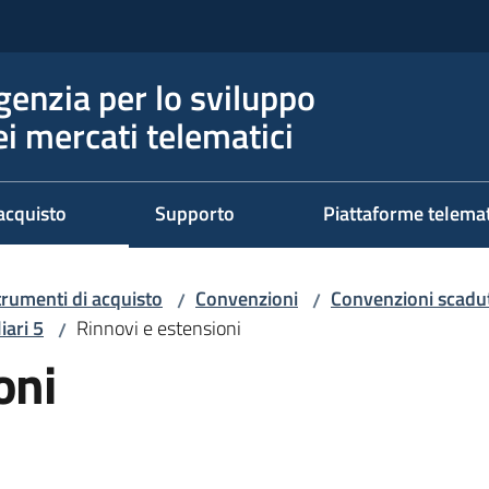
genzia per lo sviluppo
ei mercati telematici
acquisto
Supporto
Piattaforme telema
trumenti di acquisto
Convenzioni
Convenzioni scadut
/
/
iari 5
Rinnovi e estensioni
/
oni