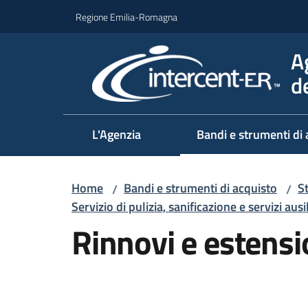
Vai al contenuto
Vai alla navigazione
Vai al footer
Regione Emilia-Romagna
A
d
L'Agenzia
Bandi e strumenti di 
Home
Bandi e strumenti di acquisto
S
/
/
Servizio di pulizia, sanificazione e servizi ausil
Rinnovi e estensi