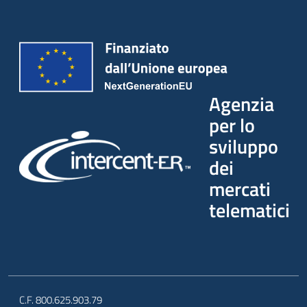
Seguici
su
Agenzia
per lo
sviluppo
dei
mercati
telematici
C.F. 800.625.903.79