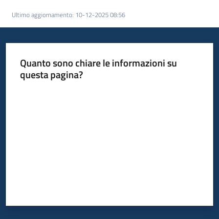
acquisto
Ultimo aggiornamento
:
10-12-2025 08:56
Supporto
Quanto sono chiare le informazioni su
questa pagina?
Piattaforme
Valuta da 1 a 5 stelle
telematiche
English
site