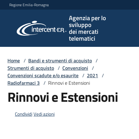
Vai al contenuto
Vai alla navigazione
Vai al footer
Regione Emilia-Romagna
Agenzia per lo
Agenzia
sviluppo
per lo
dei mercati
sviluppo
telematici
dei
mercati
telematici
Home
/
Bandi e strumenti di acquisto
/
Strumenti di acquisto
/
Convenzioni
/
Convenzioni scadute e/o esaurite
/
2021
/
Radiofarmaci 3
/
Rinnovi e Estensioni
L'Agenzia
Rinnovi e Estensioni
Bandi
Condividi
Vedi azioni
e
strumenti
di