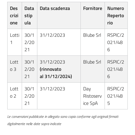
Seguici
Des
Data
Data scadenza
Fornitore
Numero
su
crizi
stip
Reperto
one
ula
rio
Lotti
30/1
31/12/2023
Blube Srl
RSPIC/2
1
2/20
021/48
21
6
Lott
30/1
31/12/2023
Blube Srl
RSPIC/2
o 3
2/20
(rinnovato
021/48
21
al 31/12/2024)
6
Lott
30/1
31/12/2023
Day
RSPIC/2
o 2
2/20
Ristoserv
021/48
21
ice SpA
5
Le convenzioni pubblicate in allegato sono copia conforme agli originali firmati
digitalmente nelle date sopra indicate