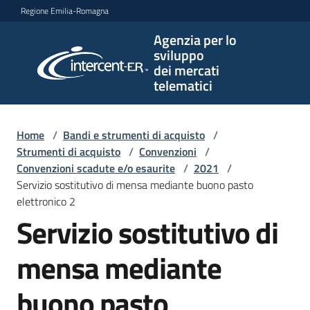
Vai al contenuto
Vai alla navigazione
Vai al footer
Regione Emilia-Romagna
Agenzia per lo
Agenzia
sviluppo
per lo
dei mercati
sviluppo
telematici
dei
mercati
telematici
Home
/
Bandi e strumenti di acquisto
/
Strumenti di acquisto
/
Convenzioni
/
Convenzioni scadute e/o esaurite
/
2021
/
Servizio sostitutivo di mensa mediante buono pasto
L'Agenzia
elettronico 2
Servizio sostitutivo di
Bandi
mensa mediante
e
strumenti
buono pasto
di