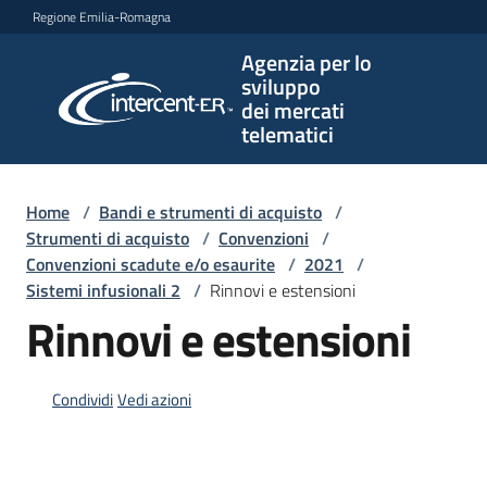
Vai al contenuto
Vai alla navigazione
Vai al footer
Regione Emilia-Romagna
Agenzia per lo
Agenzia
sviluppo
per lo
dei mercati
sviluppo
telematici
dei
mercati
telematici
Home
/
Bandi e strumenti di acquisto
/
Strumenti di acquisto
/
Convenzioni
/
Convenzioni scadute e/o esaurite
/
2021
/
Sistemi infusionali 2
/
Rinnovi e estensioni
L'Agenzia
Rinnovi e estensioni
Bandi
Condividi
Vedi azioni
e
strumenti
di