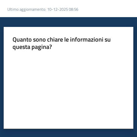
acquisto
Ultimo aggiornamento
:
10-12-2025 08:56
Supporto
Quanto sono chiare le informazioni su
questa pagina?
Piattaforme
Valuta da 1 a 5 stelle
telematiche
English
site