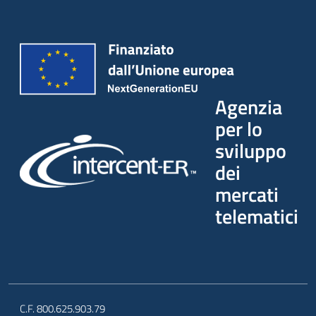
Seguici
su
Agenzia
per lo
sviluppo
dei
mercati
telematici
C.F. 800.625.903.79