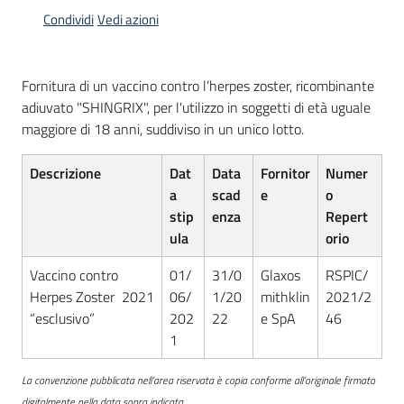
acquisto
Condividi
Vedi azioni
Supporto
Fornitura di un vaccino contro l’herpes zoster, ricombinante
adiuvato "SHINGRIX", per l'utilizzo in soggetti di età uguale
maggiore di 18 anni, suddiviso in un unico lotto.
Piattaforme
Descrizione
Dat
Data
Fornitor
Numer
telematiche
a
scad
e
o
stip
enza
Repert
ula
orio
Vaccino contro
01/
31/0
Glaxos
RSPIC/
Herpes Zoster 2021
06/
1/20
mithklin
2021/2
English
“esclusivo”
202
22
e SpA
46
site
1
La convenzione pubblicata nell’area riservata è copia conforme all’originale firmato
digitalmente nella data sopra indicata