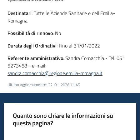
Seguici
su
Destinatari
: Tutte le Aziende Sanitarie e dell'Emilia-
Romagna
Possibilità di rinnovo
: No
Durata degli Ordinativi
: Fino al 31/01/2022
Referente amministrativo
: Sandra Cornacchia - Tel. 051
5273458 - e-mail:
sandra.cornacchia@regione.emilia-romagna.it
Ultimo aggiornamento
:
22-01-2026 11:45
Quanto sono chiare le informazioni su
questa pagina?
Valuta da 1 a 5 stelle