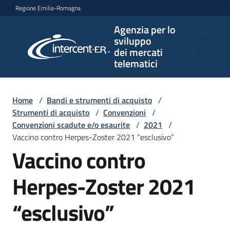
Vai al contenuto
Vai alla navigazione
Vai al footer
Regione Emilia-Romagna
Agenzia per lo
Agenzia
sviluppo
per lo
dei mercati
sviluppo
telematici
dei
mercati
telematici
Home
/
Bandi e strumenti di acquisto
/
Strumenti di acquisto
/
Convenzioni
/
Convenzioni scadute e/o esaurite
/
2021
/
Vaccino contro Herpes-Zoster 2021 “esclusivo”
L'Agenzia
Vaccino contro
Herpes-Zoster 2021
Bandi
e
“esclusivo”
strumenti
di