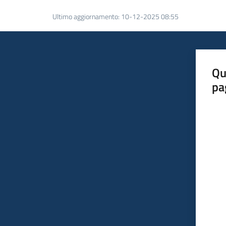
Ultimo aggiornamento
:
10-12-2025 08:55
Qu
pa
Valut