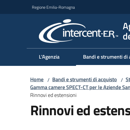
Vai al contenuto
Vai alla navigazione
Vai al footer
Regione Emilia-Romagna
A
d
L'Agenzia
Bandi e strumenti di 
Home
Bandi e strumenti di acquisto
S
/
/
Gamma camere SPECT-CT per le Aziende Sanit
Rinnovi ed estensioni
Rinnovi ed estens