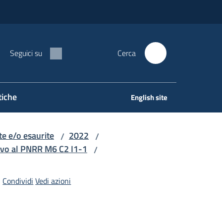
Seguici su
Cerca
tiche
English site
e e/o esaurite
2022
/
/
ivo al PNRR M6 C2 I1-1
/
Condividi
Vedi azioni