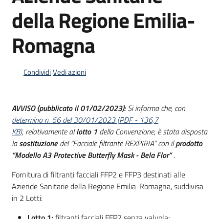
acquisto
della Regione Emilia-
Romagna
Supporto
Condividi
Vedi azioni
Piattaforme
telematiche
AVVISO (pubblicato il 01/02/2023):
Si informa che, con
determina n. 66 del 30/01/2023
(
PDF
-
136,7
KB
)
, relativamente al
lotto 1
della Convenzione, è stata disposta
la
sostituzione
del “Facciale filtrante REXPIRIA” con il
prodotto
“Modello A3 Protective Butterfly Mask - Bela Flor”
.
English
Fornitura di filtranti facciali FFP2 e FFP3 destinati alle
site
Aziende Sanitarie della Regione Emilia-Romagna, suddivisa
in 2 Lotti:
Lotto 1:
filtranti facciali FFP2 senza valvola;