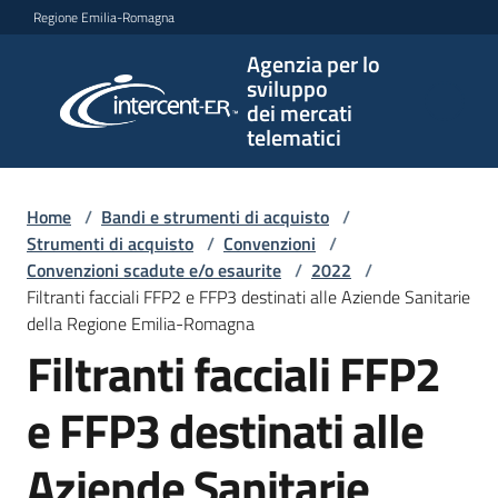
Vai al contenuto
Vai alla navigazione
Vai al footer
Regione Emilia-Romagna
Agenzia per lo
Agenzia
sviluppo
per lo
dei mercati
sviluppo
telematici
dei
mercati
telematici
Home
/
Bandi e strumenti di acquisto
/
Strumenti di acquisto
/
Convenzioni
/
Convenzioni scadute e/o esaurite
/
2022
/
Filtranti facciali FFP2 e FFP3 destinati alle Aziende Sanitarie
L'Agenzia
della Regione Emilia-Romagna
Filtranti facciali FFP2
Bandi
e FFP3 destinati alle
e
strumenti
Aziende Sanitarie
di