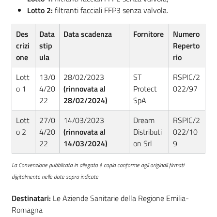
Seguici
Lotto 2:
filtranti facciali FFP3 senza valvola.
su
Des
Data
Data scadenza
Fornitore
Numero
crizi
stip
Reperto
one
ula
rio
Lott
13/0
28/02/2023
ST
RSPIC/2
o 1
4/20
(rinnovata al
Protect
022/97
22
28/02/2024)
SpA
Lott
27/0
14/03/2023
Dream
RSPIC/2
o 2
4/20
(rinnovata al
Distributi
022/10
22
14/03/2024)
on Srl
9
La Convenzione pubblicata in allegato è copia conforme agli originali firmati
digitalmente nelle date sopra indicate
Destinatari:
Le Aziende Sanitarie della Regione Emilia-
Romagna