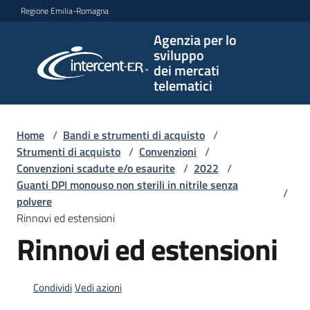
Vai al contenuto
Vai alla navigazione
Vai al footer
Regione Emilia-Romagna
Agenzia per lo
Agenzia
sviluppo
per lo
dei mercati
sviluppo
telematici
dei
mercati
telematici
Home
/
Bandi e strumenti di acquisto
/
Strumenti di acquisto
/
Convenzioni
/
Convenzioni scadute e/o esaurite
/
2022
/
Guanti DPI monouso non sterili in nitrile senza
/
L'Agenzia
polvere
Rinnovi ed estensioni
Rinnovi ed estensioni
Bandi
e
strumenti
Condividi
Vedi azioni
di