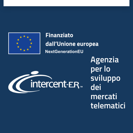
Seguici
su
Agenzia
per lo
sviluppo
dei
mercati
telematici