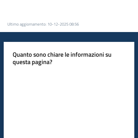
acquisto
Ultimo aggiornamento
:
10-12-2025 08:56
Supporto
Quanto sono chiare le informazioni su
Piattaforme
questa pagina?
telematiche
Valuta da 1 a 5 stelle
English
site