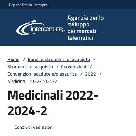
Vai al contenuto
Vai alla navigazione
Vai al footer
Regione Emilia-Romagna
Agenzia per lo
Agenzia
sviluppo
per lo
dei mercati
sviluppo
telematici
dei
mercati
telematici
Home
/
Bandi e strumenti di acquisto
/
Strumenti di acquisto
/
Convenzioni
/
Convenzioni scadute e/o esaurite
/
2022
/
Medicinali 2022-2024-2
L'Agenzia
Medicinali 2022-
2024-2
Bandi
e
strumenti
Condividi
Vedi azioni
di