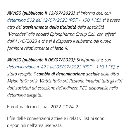
acquisto
AVVISO (pubblicato il 13/07/2023)
: si informa che, con
determina 502 del 12/07/2023
(
PDF
-
150,1 KB
)
, si è preso
atto del
trasferimento della titolarità
della specialità
Supporto
“Varcodes” alla società Epionpharma Group S.r.l., con effetti
dall’11/6/2023 e che si è disposto il subentro del nuovo
fornitore relativamente al
lotto 4
.
Piattaforme
telematiche
AVVISO (pubblicato il 06/07/2023):
Si informa che, con
determinazione n. 471 del 05/07/2023
(
PDF
-
119,1 KB
)
, è
stato recepito il
cambio di denominazione sociale
della ditta
Mylan Italia srl in Viatris Italia srl. Restano invariati tutti gli altri
dati societari ad eccezione dell'indirizzo PEC, disponibile nella
determina allegata.
English
Fornitura di medicinali 2022-2024-2.
site
I file delle convenzioni attive e i relativi listini sono
disponibili nell'area riservata.