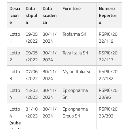
Seguici
Descr
Data
Data
Fornitore
Numero
su
izion
stipul
scaden
Repertori
e
a
za
o
Lotto
09/05
30/11/
Teofarma Srl
RSPIC/20
1
/2022
2024
22/119
Lotto
09/05
30/11/
Teva Italia Srl
RSPIC/20
2
/2022
2024
22/117
Lotto
07/06
30/11/
Mylan Italia Srl
RSPIC/20
3
/2022
2024
22/132
Lotto
13/03
30/11/
Epionpharma
RSPIC/20
4
/2023
2024
Srl
23/96
Lotto
31/10
30/11/
Epionpharma
RSPIC/20
4
/2023
2024
Group Srl
23/393
(sube