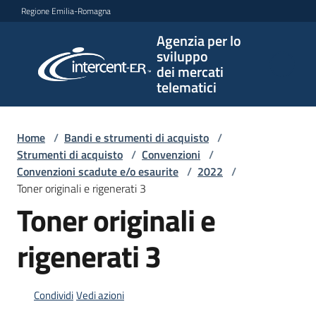
Vai al contenuto
Vai alla navigazione
Vai al footer
Regione Emilia-Romagna
Agenzia per lo
Agenzia
sviluppo
per lo
dei mercati
sviluppo
telematici
dei
mercati
telematici
Home
/
Bandi e strumenti di acquisto
/
Strumenti di acquisto
/
Convenzioni
/
Convenzioni scadute e/o esaurite
/
2022
/
Toner originali e rigenerati 3
L'Agenzia
Toner originali e
rigenerati 3
Bandi
e
strumenti
Condividi
Vedi azioni
di