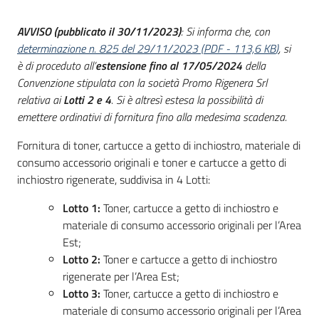
acquisto
AVVISO (pubblicato il 30/11/2023)
: Si informa che, con
determinazione n. 825 del 29/11/2023
(
PDF
-
113,6 KB
)
, si
è di proceduto all’
estensione fino al 17/05/2024
della
Supporto
Convenzione stipulata con la società Promo Rigenera Srl
relativa ai
Lotti 2 e 4
. Si è
altresì estesa la possibilità di
emettere ordinativi di fornitura fino alla medesima scadenza.
Piattaforme
telematiche
Fornitura di toner, cartucce a getto di inchiostro, materiale di
consumo accessorio originali e toner e cartucce a getto di
inchiostro rigenerate, suddivisa in 4 Lotti:
Lotto 1:
Toner, cartucce a getto di inchiostro e
materiale di consumo accessorio originali per l’Area
Est;
English
Lotto 2:
Toner e cartucce a getto di inchiostro
site
rigenerate per l’Area Est;
Lotto 3:
Toner, cartucce a getto di inchiostro e
materiale di consumo accessorio originali per l’Area