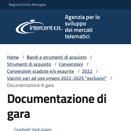
Vai al contenuto
Vai alla navigazione
Vai al footer
Regione Emilia-Romagna
Agenzia per lo
Agenzia
sviluppo
per lo
dei mercati
sviluppo
telematici
dei
mercati
telematici
Home
/
Bandi e strumenti di acquisto
/
Strumenti di acquisto
/
Convenzioni
/
Convenzioni scadute e/o esaurite
/
2022
/
Vaccini vari ad uso umano 2022-2025 “esclusivi”
/
L'Agenzia
Documentazione di gara
Documentazione di
Bandi
gara
e
strumenti
di
Condividi
Vedi azioni