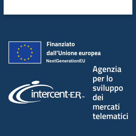
Seguici
su
Agenzia
per lo
sviluppo
dei
mercati
telematici