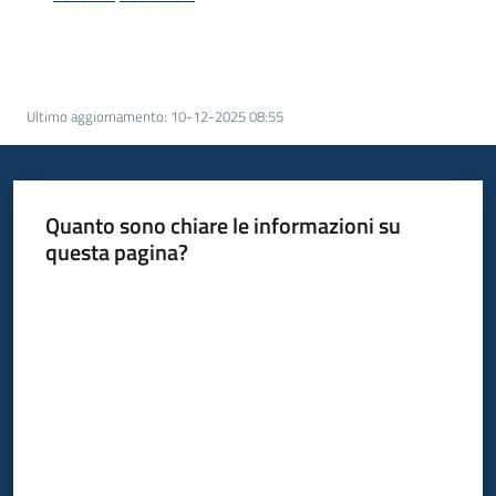
acquisto
Supporto
Ultimo aggiornamento
:
10-12-2025 08:55
Piattaforme
telematiche
Quanto sono chiare le informazioni su
questa pagina?
Valuta da 1 a 5 stelle
English
site